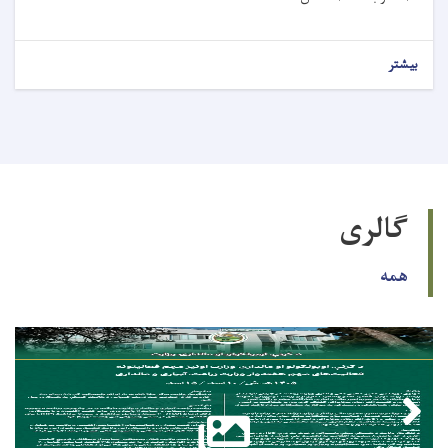
بیشتر
گالری
همه