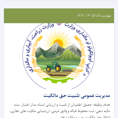
چهارشنبه ۱۴۰۵/۱/۵ - ۱۳:۴
مدیریت عمومی تثبیت حق مالکیت
هدف وظیفه: حصول اطمینان از تثبیت و ارزیابی اسناد مدار اعتبار، سند
مالیه دهی، ثبت محفوظ قباله و وثایق شرعی، ارزشیابی ملکیت های عقاری،
انتقال حق مالکیت زمین و ملکیت ها؛