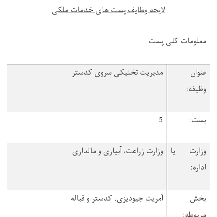
لایحه وظایف پست ­های خدمات ملکی
معلومات کلی پست
عنوان
مدیریت تخنیکی سروی کدستر
وظیفه:
بست:
5
وزارت یا
وزارت زراعت، آبیاری و مالداری
اداره:
بخش
آمریت جیودیزی، کدستر و قباله
مربوطه: