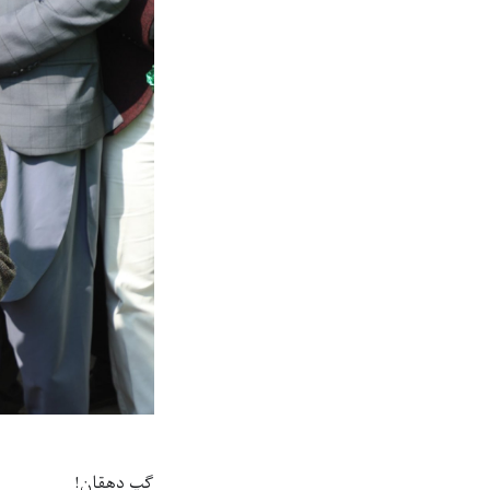
گپ دهقان!