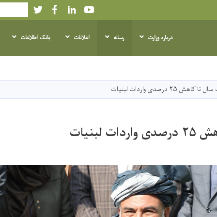
Twitter
Facebook
LinkedIn
Youtube
Search
درباره وزارت
رسانه
اعلانات
بانک اطلاعات
Skip
to
main
 تا کاهش ۲۵ درصدی واردات لبنیات
content
ت لبنیات