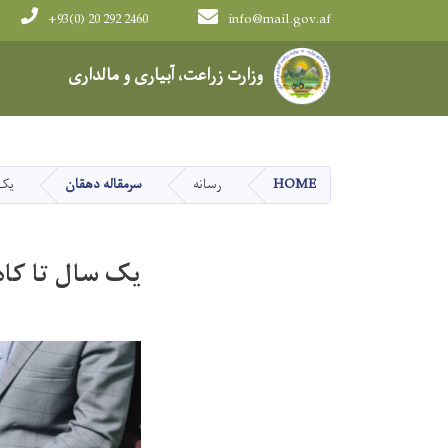
+93(0) 20 292 2460
info@mail.gov.af
Main navigation
وزارت زراعت، آبیاری و مالداری
HOME
رسانه
سرمقاله دهقان
یک سال
یک سال تا کاهش ۲۵ درصدی واردا