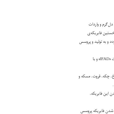
دل‌گرم و واردات
ت‌ نخستین فابریکه‌ی
استوریزه یا «(Ultra-high temperature)UHT» تکمیل گردد و به تولید و پروسس
بریکه را با هزینه ۳.۳ میلیون دالر از کمک‌های بانک بین‌المللی انکشاف زراعت «IFAD» و با
شیر، ماست، دوغ، چکه، قروت، مسکه و
ن این فابریکه،
 معاون اداره خوراک و زراعت سازمان ملل متحد «FAO» با فعال شدن فابریکه پروسس