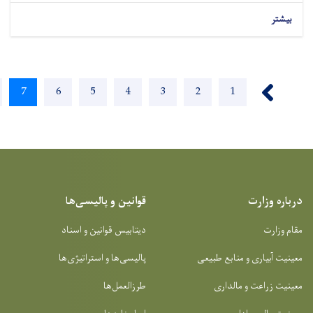
››
Page
8
Current
7
Page
6
Page
5
Page
4
Page
3
Page
2
Page
1
page
قوانین و پالیسی‌ها
دیتابیس قوانین و اسناد
و منابع طبیعی
پالیسی‌ها و استراتیژی‌ها
 مالداری
طرزالعمل‌ها