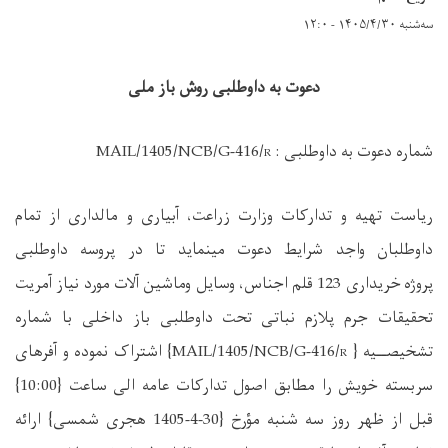
سه‌شنبه ۱۴۰۵/۴/۳۰ - ۱۲:۰
دعوت به
داوطلبی
روش باز ملی
شماره دعوت به داوطلبی :
MAIL/1405/NCB/G-416/r
ریاست تهیه و تدارکات وزارت زراعت، آبیاری و مالداری از تمام
داوطلبان واجد شرایط دعوت مینماید تا در پروسه داوطلبی
پروژه
خریداری 123 قلم اجناس، وسایل وماشین آلات مورد نیاز آمریت
تحقیقات جرم پلازم نباتی
تحت
داوطلبی
باز داخلی با شماره
تشخیصــیه {
MAIL/1405/NCB/G-416/r
} اشتراک نموده
و آفرهای
سربسته خویش را مطابق اصول تدارکات عامه الی ساعت {
10:00
}
قبل
از ظهر روز س
ه
شنبه
مؤرخ {30-4-1405 هجری شمسی} ارائه