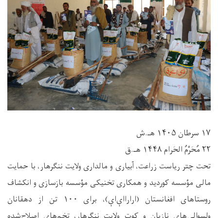
۱۷ سرطان ۱۴۰۵ هـ.ش
۲۲ مُحَرَّمُ الحَرام ۱۴۴۸ هـ.ق
تحت چتر ریاست زراعت، آبیاری و مالداری ولایت ننگرهار، با حمایت
مالی مؤسسه کوردید و همکاری تخنیکی مؤسسه بازسازی و انکشاف
روستاهای افغانستان (ارارا‌اې‌اې)، برای ۱۰۰ تن از دهقانان
ولسوالی‌های نازیان و کوت ولایت ننگرهار، تخم‌های اصلاح‌شده