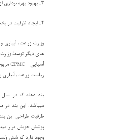
۳ـ بهبود بهره برداری از آب های زراعتی
۴ـ ایجاد ظرفیت در بخش مدیریت منابع آب
وزارت زراعت، آبیاری 
های دیگر توسط وزارت 
آسیایی
CPMO
مربوط
ریاست زراعت، آبیاری و
میباشد. این بند در منطقه شاه ولی کوت ت
ظرفیت طراحی این بند 478 میلیون متر مکعب آب است که قسمت های پایین سیستم آبیاری ارغند
پوشش خویش قرار میدهد
وجود دارد که شش ولسو