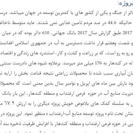
روژه:
فقر 55 در صد بوده در حالیکه 44.6 در صد مردم تامین غذایی نمی شدند. عاید مت
بین سال های 2011 و 2017 طبق گزارش سال 2017 بانک ج
 شصت وهفتم قرار داشت.دسترسی به آب در جمهوری اسلامی افغانستان
و به رو است، که بر زراعت و کشت و کار، استندرد های زندگی و اقتصاد 
ه در کندهار
به
176 میلی متر میرسد.
برعلاوه شیوه های نادرست سنتی
ان آبیاری سبب شده تا محصولات زراعتی نتیجه قناعت بخش را ارایه ند
ود بارش بین ماه
های
اپریل و نوامبر سال بدین معنی است که محصول
دیریت منابع آب در حوزه فرعی ارغنداب و
منطقه
کندهار
،
این
بار
بانک ا
۶۷.۹
میل
ان تحت نام « پروژه توسعه منابع آب-ارغنداب » منظور نمود.
این پروژه د
بی در حوزه فرعی ارغنداب و منطقه کندهار با افزایش ظرفیت ذخیره بند آب