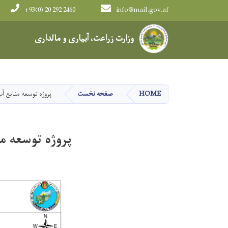
+93(0) 20 292 2460
info@mail.gov.af
Main navigation
وزارت زراعت، آبیاری و مالداری
HOME
صفحه نخست
پروژه توسعه منابع آ
پروژه توسعه م