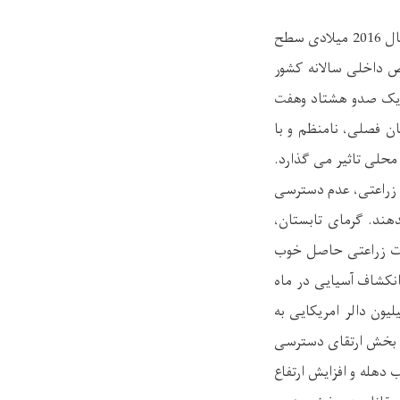
افغانستان یک کشور متاثر از جنگ و یکی از کشور های با کمترین توسعه در جهان میباشد. درسال 2016 میلادی سطح
وسط ناخالص داخلی سالانه کشور
هانی، 610 دالر بوده که در میان یک صدو هشتاد وهفت
 فصلی، نامنظم و با
محلی تاثیر می گذارد.
 زراعتی، عدم دسترسی
هند. گرمای تابستان،
ات زراعتی حاصل خوب
نکشاف آسیایی در ماه
یون دالر امریکایی به
ر بخش ارتقای دسترسی
 دهله و افزایش ارتفاع