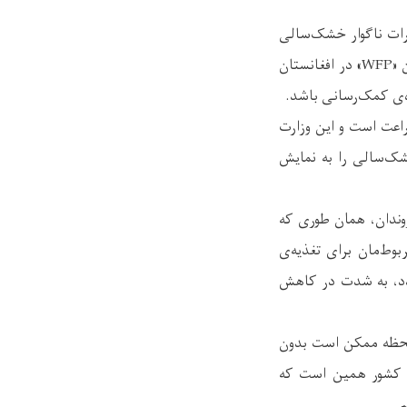
ثرات ناگوار خشک‌سالی
احتمالی را دفع کنند. در آخرین مورد انوارالحق احدی وزیر زراعت با رییس سازمان غذایی جهان «WFP» در افغانستان
ه‌ی کمک‌رسانی باشد.
راعت است و این وزارت
ه تجربه‌ی سال ۱۳۹۷، مهار بهتری از خشک‌سالی را به نمایش
ندان، همان طوری که
وط‌مان برای تغذیه‌ی
ندد، به شدت در کاهش
لحظه ممکن است بدون
می کشور همین است که
.