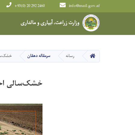
+93(0) 20 292 2460
info@mail.gov.af
Main navigation
وزارت زراعت، آبیاری و مالداری
HOME
رسانه
سرمقاله دهقان
خشک‌سال
خشک‌سالی احت