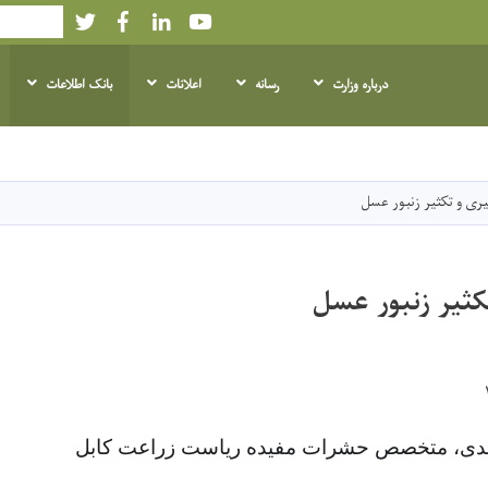
Twitter
Facebook
LinkedIn
Youtube
Search
درباره وزارت
رسانه
اعلانات
بانک اطلاعات
Skip
to
main
ری و تکثیر زنبور عسل
content
ثیر زنبور عسل
حمدی، متخصص حشرات مفیده ریاست زراعت کابل