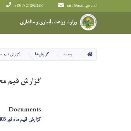
+93(0) 20 292 2460
info@mail.gov.af
Main navigation
وزارت زراعت، آبیاری و مالداری
HOME
رسانه
گزارش‌ها
گزارش قیم محصو
گزارش قیم محصو
Documents
گزارش قیم ماه ثور 1403.pdf