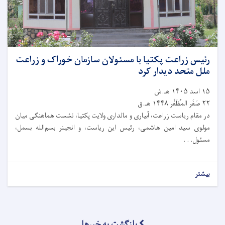
رئیس زراعت پکتیا با مسئولان سازمان خوراک و زراعت
ملل متحد دیدار کرد
۱۵ اسد ۱۴۰۵ هـ.ش
۲۲ صَفَر المُظَفَّر ۱۴۴۸ هـ.ق
در مقام ریاست زراعت، آبیاری و مالداری ولایت پکتیا، نشست هماهنگی میان
مولوی سید امین هاشمی، رئیس این ریاست، و انجینر بسم‌الله بسمل،
مسئول. . .
بیشتر
بازگشت به خبرها