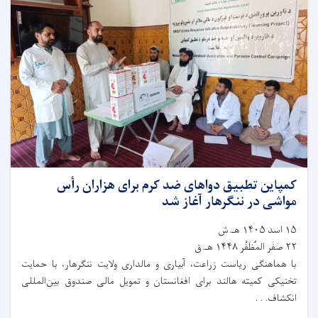
کمپاین تطبیق دواهای ضد کرم برای هزاران رأس
مواشی در ننگرهار آغاز شد
۱۵ اسد ۱۴۰۵ هـ.ش
۲۲ صَفَر المُظَفَّر ۱۴۴۸ هـ.ق
با هماهنگی ریاست زراعت، آبیاری و مالداری ولایت ننگرهار، با حمایت
تخنیکی کمیته هالند برای افغانستان و تمویل مالی صندوق بین‌المللی
انکشاف. . .