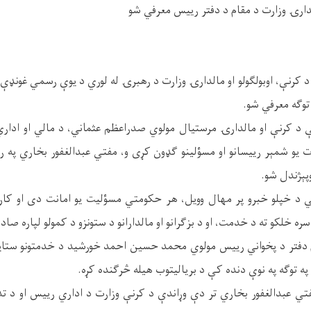
الدارۍ وزارت د مقام د دفتر رییس معرفي شو
 کرنې، اوبولګولو او مالدارۍ وزارت د رهبرۍ له لوري د یوې رسمي غونډې 
توګه معرفي شو.
 د کرنې او مالدارۍ مرستیال مولوي صدراعظم عثماني، د مالي او اداري
ارت یو شمېر رییسانو او مسؤلینو ګډون کړی و، مفتي عبدالغفور بخاري په 
پېژندل شو.
 د خپلو خبرو پر مهال وویل، هر حکومتي مسؤلیت یو امانت دی او کارک
سره خلکو ته د خدمت، او د بزګرانو او مالدارانو د ستونزو د کمولو لپاره ص
 دفتر د پخواني رییس مولوي محمد حسین احمد خورشید د خدمتونو ستاینه
ه توګه په نوې دنده کې د بریالیتوب هیله څرګنده کړه.
تي عبدالغفور بخاري تر دې وړاندې د کرنې وزارت د اداري رییس او د تدا