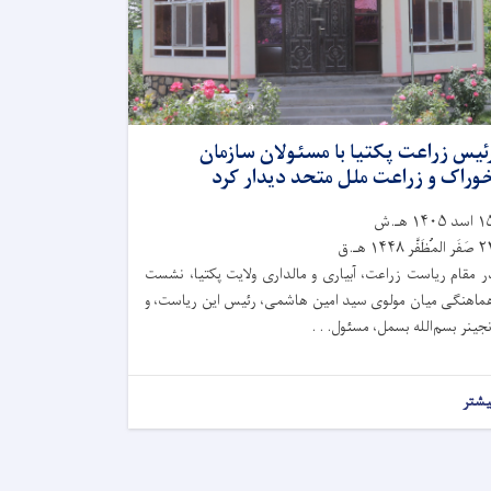
ئیس زراعت پکتیا با مسئولان سازمان
وراک و زراعت ملل متحد دیدار کرد
سد ۱۴۰۵ هـ.ش
 المُظَفَّر ۱۴۴۸ هـ.ق
ر مقام ریاست زراعت، آبیاری و مالداری ولایت پکتیا، نشست
ماهنگی میان مولوی سید امین هاشمی، رئیس این ریاست، و
نجینر بسم‌الله بسمل، مسئول. . .
یشتر