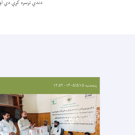
دندې ترسره کړې دي او 
پنجشنبه ۱۴۰۵/۵/۱۵ - ۱۲:۵۲