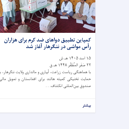
کمپاین تطبیق دواهای ضد کرم برای هزاران
رأس مواشی در ننگرهار آغاز شد
۱۵ اسد ۱۴۰۵ هـ.ش
۲۲ صَفَر المُظَفَّر ۱۴۴۸ هـ.ق
با هماهنگی ریاست زراعت، آبیاری و مالداری ولایت ننگرهار، با
حمایت تخنیکی کمیته هالند برای افغانستان و تمویل مالی
صندوق بین‌المللی انکشاف. . .
بیشتر