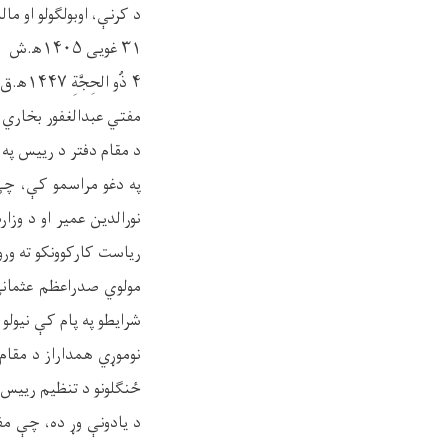
د کرنې، اوبولګولو او م
۳۱ غویی ۱۴۰۵ه‍.ش
۴ ذُو الحِجَّةِ ۱۴۴۷ه‍.ق
مفتي عبدالغفور بخاري د
د مقام دفتر د رییس په 
په دغو مراسمو کې، چې
نورالدین عمیر او د وز
ریاست کارکوونکو ته ورو
مولوي صدراعظم عثماني
شرایطو په پام کې نیولو 
نوموړي همداراز د مقام
ځنګلونو د تنظیم رییس پ
د یادونې وړ ده، چې مف