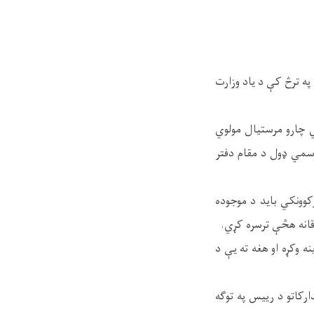
په ترڅ کې د یاد وزارت
 چارو مرستیال مولوي
رسمي ډول د مقام دفتر
وونکي باید د موجوده
ادقانه هڅې ترسره کړي.
 وکړه او هغه ته یې د
رکاتو د رییس په توګه