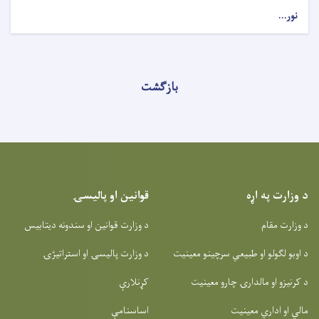
نور...
بازگشت
د وزارت په اړه
قوانین او پالیسۍ
د وزارت مقام
د وزارت قوانین او سندونه دیتابیس
د اوبو لګولو او طبیعي سرچینو معینیت
د وزارت پالیسۍ او استراتیژۍ
د کرنیزو او مالدارۍ چارو معینیت
کړنلارې
مالي او اداري معینیت
اساسنامې