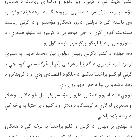
کندز ولایت کې د کرنې، اوبو لګولو او مالدارۍ ریاست د همکارو
مؤسسو او بنسټونو سره د همغږۍ او پرمختګ په موخه غونډه وکړه. په
دې ناسته کې د دولتي ادارو، همکارو مؤسسو او د کرنې ریاست
مسئولینو ګډون کړی و، چې موخه یې د کرنیزو فعالیتونو همغږي، د
ستونزو حل او د راتلونکو پروګرامونو طرحه کول وو.
دغه غونډه د کندز دکرنې رییس مولوي نیاز محمد عابد، په مشرۍ
ترسره شوه. نوموړي د ګډونوالو هرکلی وکړ او څرګنده یې کړه، چې د
کرنې او کلیو پراختیا سکتور د خلکو د اقتصادي ودې او د کروندګرو د
ژوند د ښه والي لپاره خورا مهم رول لري.
مولوي عابد له ټولو همکارو ادارو او مؤسسو وغوښتل څو د لا زیاتو هڅو
او همغږۍ له لارې د کروندګرو د ملاتړ او د کلیو د پراختیا په برخه کې
اغېزمنه ونډه واخلي.
د غونډې پر مهال، د کرنې او کلیو پراختیا په برخه کې د همکارو
مؤسسو مسئولینو خپلې کاري لاسته راوړنې، راپورونه او راتلونکې