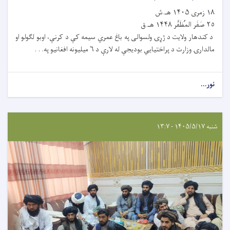
١٨ زمری ۱۴۰۵ هـ.ش
٢٥ صَفَر المُظَفَّر ۱۴۴۸ هـ.ق
د کندهار ولایت د ژړۍ ولسوالی په باغ عمري سیمه کې د کرنې، اوبو لګولو او
مالدارۍ وزارت د پراختیايي بودیجې له لارې د ۶ میلیونه افغانیو په. . .
نور...
شنبه ۱۴۰۵/۵/۱۷ - ۱۳:۷