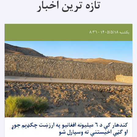
تازه ترین اخبار
یکشنبه ۱۴۰۵/۵/۱۸ - ۸:۳۶
کندهار کې د ۶ میلیونه افغانیو په ارزښت چکډېم جوړ
او ګټې اخیستنې ته وسپارل شو