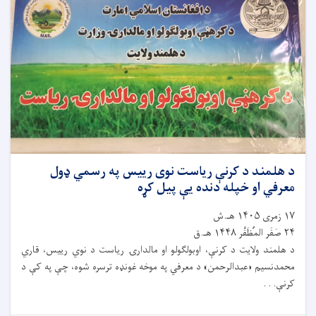
د هلمند د کرنې ریاست نوی رییس په رسمي ډول
معرفي او خپله دنده یې پیل کړه
۱۷ زمری ۱۴۰۵ هـ.ش
۲۴ صَفَر المُظَفَّر ۱۴۴۸ هـ.ق
د هلمند ولایت د کرنې، اوبولګولو او مالدارۍ ریاست د نوي رییس، قاري
محمدنسیم «عبدالرحمن» د معرفي په موخه غونډه ترسره شوه، چې په کې د
کرنې. . .