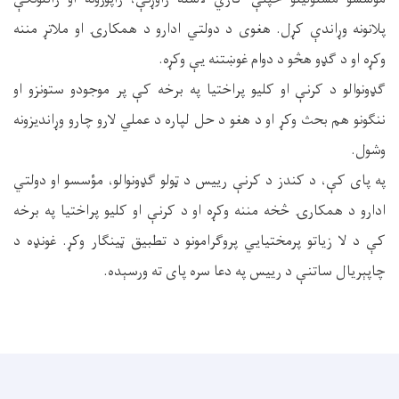
پلانونه وړاندې کړل. هغوی د دولتي ادارو د همکارۍ او ملاتړ مننه
وکړه او د ګډو هڅو د دوام غوښتنه یې وکړه.
ګډونوالو د کرنې او کلیو پراختیا په برخه کې پر موجودو ستونزو او
ننګونو هم بحث وکړ او د هغو د حل لپاره د عملي لارو چارو وړاندیزونه
وشول.
په پای کې، د کندز د کرنې رییس د ټولو ګډونوالو، مؤسسو او دولتي
ادارو د همکارۍ څخه مننه وکړه او د کرنې او کلیو پراختیا په برخه
کې د لا زیاتو پرمختیايي پروګرامونو د تطبیق ټینګار وکړ. غونډه د
چاپېریال ساتنې د رییس په دعا سره پای ته ورسېده.