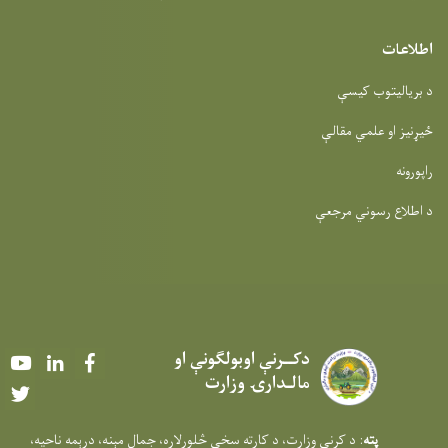
اطلاعات
د بریالیتوب کیسې
ځیړنیز او علمي مقالې
راپورونه
د اطلاع رسوني مرجعې
دکــرنې اوبولګونې او
Youtube
LinkedIn
Facebook
مالـدارۍ وزارت
Twitter
پته
: د کرنې وزارت، د کارته سخي څلورلاره، جمال مېنه، درېمه ناحيه،