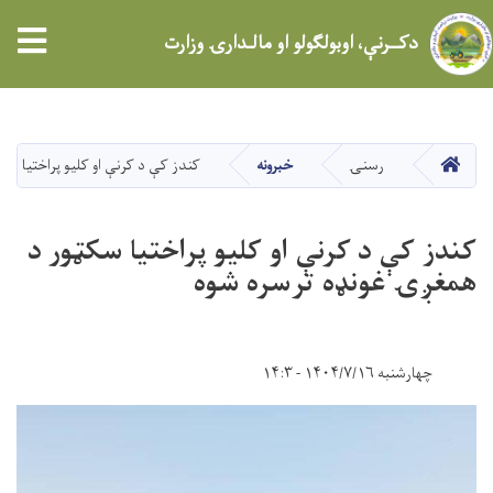
tion
دکــرنې، اوبولګولو او مالـدارۍ وزارت
اصلي
منځپانګه
دانګل
کور
رسنۍ
خبرونه
کندز کې د کرنې او کلیو پراختیا س
کندز کې د کرنې او کلیو پراختیا سکټور د
همغږۍ غونډه ترسره شوه
چهارشنبه ۱۴۰۴/۷/۱۶ - ۱۴:۳