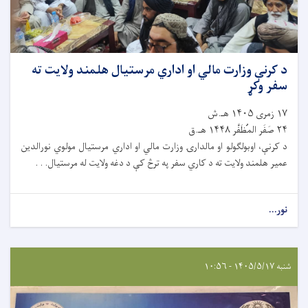
د کرنې وزارت مالي او اداري مرستیال هلمند ولایت ته
سفر وکړ
۱۷ زمری ۱۴۰۵ هـ.ش
۲۴ صَفَر المُظَفَّر ۱۴۴۸ هـ.ق
د کرنې، اوبولګولو او مالدارۍ وزارت مالي او اداري مرستیال مولوي نورالدین
عمیر هلمند ولایت ته د کاري سفر په ترڅ کې د دغه ولایت له مرستیال. . .
نور...
شنبه ۱۴۰۵/۵/۱۷ - ۱۰:۵۶