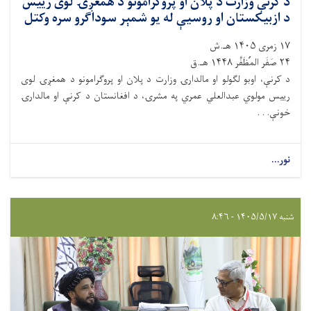
د کرنې وزارت د پلان او پروګرامونو د همغږۍ لوی رییس
د ازبیکستان او روسیې له یو شمېر سوداګرو سره وکتل
۱۷ زمری ۱۴۰۵ هـ.ش
۲۴ صَفَر المُظَفَّر ۱۴۴۸ هـ.ق
د کرنې، اوبو لګولو او مالدارۍ وزارت د پلان او پروګرامونو د همغږۍ لوی
رییس مولوي عبدالعلي عمري په مشرۍ، د افغانستان د کرنې او مالدارۍ
خونې. . .
نور...
شنبه ۱۴۰۵/۵/۱۷ - ۸:۴۶