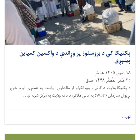
پکتیکا کې د بروسلوز پر وړاندې د واکسین کمپاین
پیلېږي
١٨ زمری ۱۴۰۵ هـ.ش
٢٥ صَفَر المُظَفَّر ۱۴۴۸ هـ.ق
د پکتیکا ولایت د کرنې، اوبو لګولو او مالدارۍ ریاست په همغږۍ او د خوړو
نړیوال سازمان (WFP) په مالي ملاتړ، د دغه ولایت په مرکز شرنه او. . .
نور...