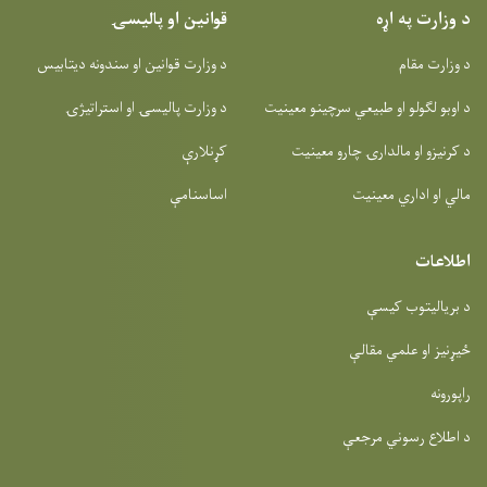
د وزارت په اړه
قوانین او پالیسۍ
د وزارت مقام
د وزارت قوانین او سندونه دیتابیس
د اوبو لګولو او طبیعي سرچینو معینیت
د وزارت پالیسۍ او استراتیژۍ
د کرنیزو او مالدارۍ چارو معینیت
کړنلارې
مالي او اداري معینیت
اساسنامې
اطلاعات
د بریالیتوب کیسې
ځیړنیز او علمي مقالې
راپورونه
د اطلاع رسوني مرجعې