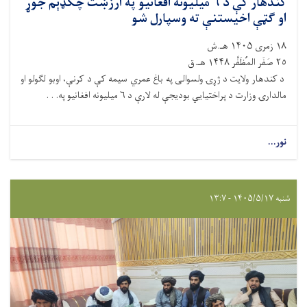
کندهار کې د ۶ میلیونه افغانیو په ارزښت چکډېم جوړ
او ګټې اخیستنې ته وسپارل شو
١٨ زمری ۱۴۰۵ هـ.ش
٢٥ صَفَر المُظَفَّر ۱۴۴۸ هـ.ق
د کندهار ولایت د ژړۍ ولسوالی په باغ عمري سیمه کې د کرنې، اوبو لګولو او
مالدارۍ وزارت د پراختیايي بودیجې له لارې د ۶ میلیونه افغانیو په. . .
نور...
شنبه ۱۴۰۵/۵/۱۷ - ۱۳:۷