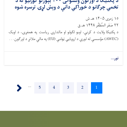
د پکتیکا د اورګون ولسوالی ۱۰۰ بېوزلو کورنیو ته د
تخمي چرګانو د خوراکي دانې د وېش لړۍ ترسره شوه
١٥ زمری ۱۴۰۵ هـ.ش
٢٢ صَفَر المُظَفَّر ۱۴۴۸ هـ.ق
د پکتیکا ولایت د کرنې، اوبو لګولو او مالدارۍ ریاست په همغږۍ، د اویک
(AWEC) مؤسسې له لوري د اروپایي ټولنې (EU) په مالي ملاتړ د اورګون. . .
نور...
Pagination
Next ›
…
1
اوسنی
2
پاڼه
3
پاڼه
4
پاڼه
5
پاڼه
پاڼه