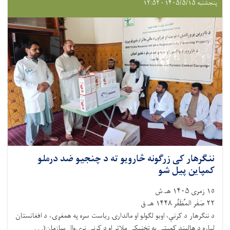
پنجشنبه ۱۴۰۵/۵/۱۵ - ۱۲:۵۲
ننګرهار کی زرګونه څارویو ته د چنجیو ضد درملو
کمپاین پیل شو
١٥ زمری ۱۴۰۵ هـ.ش
٢٢ صَفَر المُظَفَّر ۱۴۴۸ هـ.ق
د ننګرهار د کرنې، اوبو لګولو او مالدارۍ ریاست سره په همغږۍ، د افغانستان
لپاره د هالینډ کمېټې په تخنیکي ملاتړ او د کرنې نړۍوال سازمان(. . .