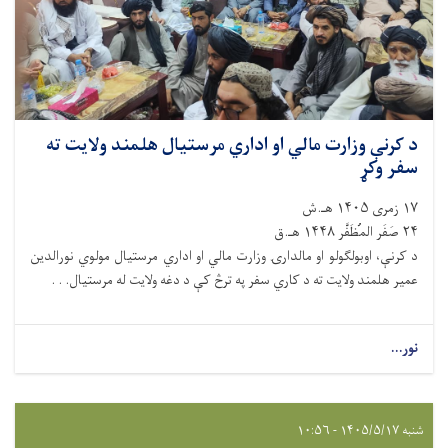
د کرنې وزارت مالي او اداري مرستیال هلمند ولایت ته
سفر وکړ
۱۷ زمری ۱۴۰۵ هـ.ش
۲۴ صَفَر المُظَفَّر ۱۴۴۸ هـ.ق
د کرنې، اوبولګولو او مالدارۍ وزارت مالي او اداري مرستیال مولوي نورالدین
عمیر هلمند ولایت ته د کاري سفر په ترڅ کې د دغه ولایت له مرستیال. . .
نور...
شنبه ۱۴۰۵/۵/۱۷ - ۱۰:۵۶