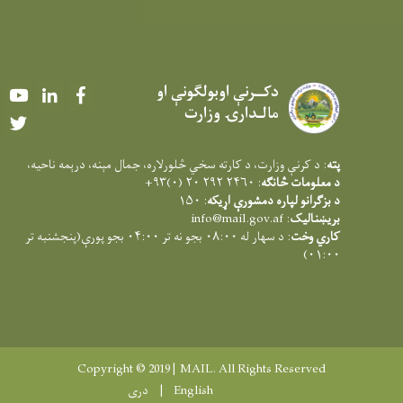
دکــرنې اوبولګونې او
Youtube
LinkedIn
Facebook
مالـدارۍ وزارت
Twitter
پته
: د کرنې وزارت، د کارته سخي څلورلاره، جمال مېنه، درېمه ناحيه،
د معلومات څانګه
: ۲۴۶۰ ۲۹۲ ۲۰ (۰)۹۳+
د بزګرانو لپاره دمشورې اړیکه
: ۱۵۰
بریښنالیک
:
info@mail.gov.af
کاري وخت
: د سهار له ۰۸:۰۰ بجو نه تر ۰۴:۰۰ بجو پورې(پنجشنبه تر
۰۱:۰۰)
Copyright © 2019 | MAIL. All Rights Reserved
English
دری