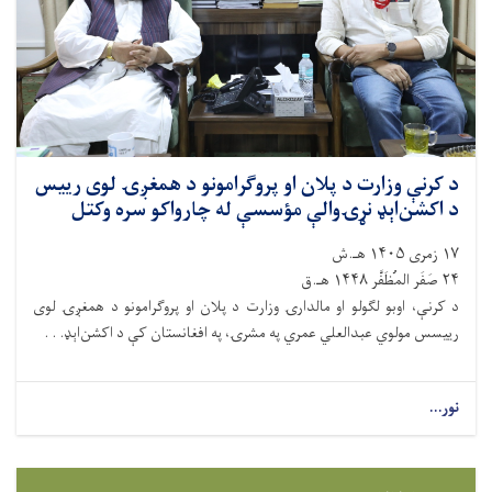
د کرنې وزارت د پلان او پروګرامونو د همغږۍ لوی رییس
د اکشن‌اېډ نړۍوالې مؤسسې له چارواکو سره وکتل
۱۷ زمری ۱۴۰۵ هـ.ش
۲۴ صَفَر المُظَفَّر ۱۴۴۸ هـ.ق
د کرنې، اوبو لګولو او مالدارۍ وزارت د پلان او پروګرامونو د همغږۍ لوی
رییسس مولوي عبدالعلي عمري په مشرۍ، په افغانستان کې د اکشن‌اېډ. . .
نور...