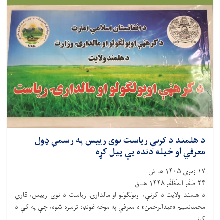
د هلمند د کرنې ریاست نوی رییس په رسمي ډول
معرفي او خپله دنده یې پیل کړه
۱۷ زمری ۱۴۰۵ هـ.ش
۲۴ صَفَر المُظَفَّر ۱۴۴۸ هـ.ق
د هلمند ولایت د کرنې، اوبولګولو او مالدارۍ ریاست د نوي رییس، قاري
محمدنسیم «عبدالرحمن» د معرفي په موخه غونډه ترسره شوه، چې په کې د
کرنې. . .