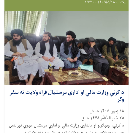
یکشنبه ۱۴۰۵/۵/۱۸ - ۱۵:۳۰
د کرنې وزارت مالي او اداري مرستیال فراه ولایت ته سفر
وکړ
١٨ زمری ۱۴۰۵ هـ.ش
٢٥ صَفَر المُظَفَّر ۱۴۴۸ هـ.ق
د کرنې، اوبولګولو او مالدارۍ وزارت مالي او اداري مرستیال مولوي نورالدین
عمیر د یوه پلاوي په مشرۍ فراه ولایت ته سفر وکړ او د دغه ولایت له. . .