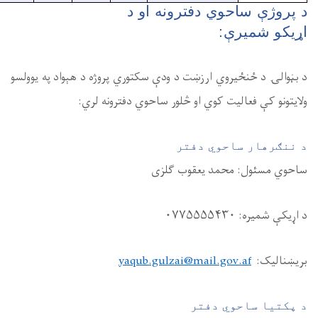
ژه د هېواد په یوولسو
نه لري
: