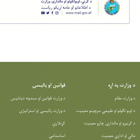
 پالیسۍ
انین او سندونه دیتابیس
لیسۍ او استراتیژۍ