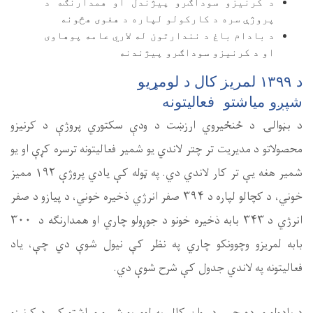
همدارنګه د
وی هڅونه
عامه پوهاوی
ري پروژې د کرنیزو
یتونه ترسره کړې او یو
شمیر هغه یې تر کار لاندي دي. په ټوله کې یادي پروژې ۱۹۲ ممیز
فر انرژي ذخیره خوني، د پیازو د صفر
انرژي د ۳۴۳ بابه ذخیره خونو د جوړولو چاري او همدارنګه د ۳۰۰
یول شوې دي چې، یاد