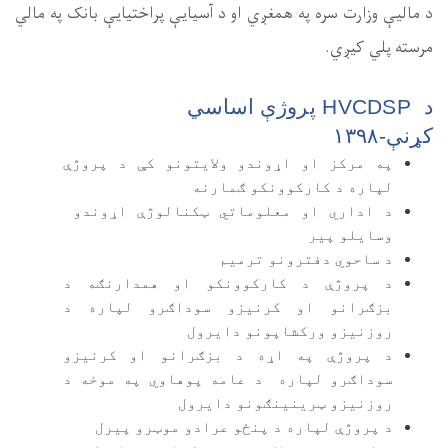
اختیایې بانک په مالي
کې د پروژې
ژې اړوندو
مدارنګه د
و لپاره د
او کرنیزو
 په موخه د
رو پیرل