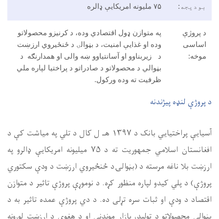
د کرنیزو محصولاتو
ۍ د ځنځیروي ارزښت
والی او همدارنګه د
د پراختیا لپاره ملي
ک د ۱۳۹۷ هـ ل کال د تلي په میاشت کې د
ه امریکايې
ډالرو په
 ارزښت د ودې سکتوري
 پروژې تاثیر د متوازن
روژې عمده تاثیر به د
 هغوی د ارزښت لوړونه