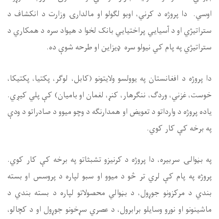
ارۍ وزارت د انکشاف د
 هیواد سره د همکاري د
 شو
ې
ده.‌
، لوګر، پکتیا، پکتیکا،
بامیان) کې پلي کیږي.
 میوو د صادراتو د ود
ې
و په برخه کې کار کوي.
پاره د پروسس او بسته
 لپاره د بسته بندي د
ونو جوړول او د کچالو،