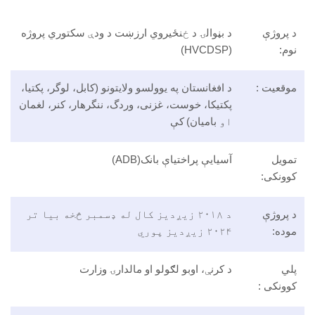
ود
ې
سکتوري پروژه
 (کابل، لوگر، پکتیا،
ننگرهار، کنر، لغمان
 ډسمبر څخه بیا تر
 وزارت