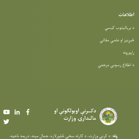
Youtube
LinkedIn
Faceboo
Twitter
مال مېنه، درېمه ناحيه،