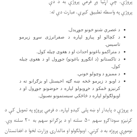
ی سړو زیرمو
 کول.
و د هغوی چیله
 بزګرانو ته د
نو جوړول او د
بول.
ي پروژو په تمویل کې د
کرنیزو سوداګرو سهم ۵۰ سلنه او د بزګرانو سهم به ۲۰ سلنه وي.
وزارت لخوا د افغانستان