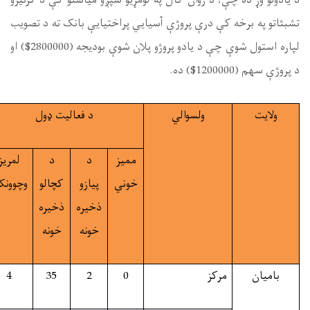
ږو میاشتو کې د کرنیزو
یایې بانک ته د تصویب
 بودیجه
($2800000)
او
د فعالیت ډول
د
تر
پرمختګ
ملاحظات
فعالیتونو
پوښښ
(%)
د
د
لمریز
مجموعه
لاندي
پیازو
کچالو
وچوونکي
ذخیره
ذخیره
خونه
خونه
70%
41
41
4
35
2