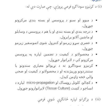
دي له:
ندي مرکزونو
روسس د وسایلو
موسفیر زیرمو
ره په پروسس
ري سندونو یا
 کیفیت او صحي
micro-
لپاره د
وارونو جوړول.