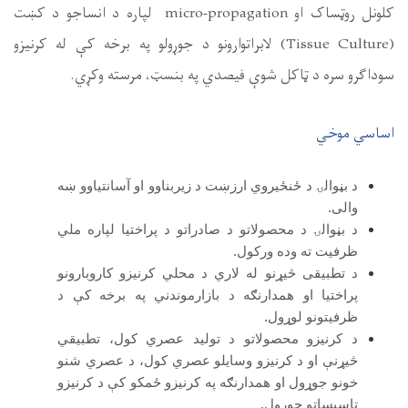
ره د انساجو د کښت
په برخه کې له کرنیزو
رسته وکړي.
و آسانتیاوو ښه
تیا لپاره ملي
زو کاروبارونو
په برخه کې د
کول، تطبیقي
، د عصري شنو
و کې د کرنیزو