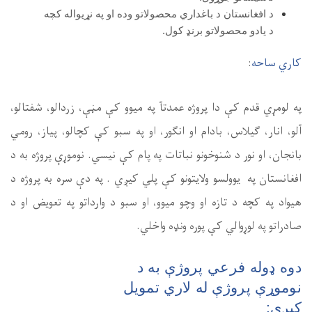
په نړیواله کچه
مڼې، زردالو، شفتالو،
کې کچالو، پیاز،‌ رومي
سي.‌ نوموړې پروژه به د
 په دې سره به پروژه د
وارداتو په تعویض او د