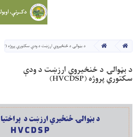
دکــرنې، اوبولګولو او مالـدارۍ وزارت
د ودې سکتوري پروژه (HVCDSP)
 د ودې