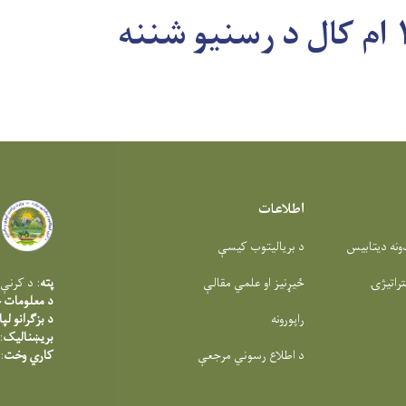
اطلاعات
دونه دیتابیس
د بریالیتوب کیسې
تراتیژۍ
ځیړنیز او علمي مقالې
پته
: د کرنې 
د معلومات څ
راپورونه
د بزګرانو لپ
بریښنالیک
:
د اطلاع رسوني مرجعې
کاري وخت
: د س