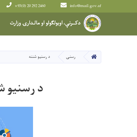
+93(0) 20 292 2460
info@mail.gov.af
Main navigation
دکــرنې، اوبولګولو او مالـدارۍ وزارت
کور
رسنۍ
د رسنیو شننه
د رسنیو ش