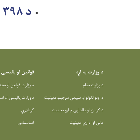
د ۱۳۹۸ ام کال د رسنیو شننه
د وزارت په اړه
قوانین او پالیسۍ
د وزارت مقام
د وزارت قوانین او سن
د اوبو لګولو او طبیعي سرچینو معینیت
د وزارت پالیسۍ او اس
د کرنیزو او مالدارۍ چارو معینیت
کړنلارې
مالي او اداري معینیت
اساسنامې