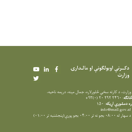
دکــرنې اوبولګونې او مالـدارۍ
Youtube
LinkedIn
Facebook
وزارت
Twitter
وزارت، د کارته سخي څلورلاره، جمال مېنه، درېمه ناحيه،
انګه
: ۲۴۶۰ ۲۹۲ ۲۰ (۰)۹۳+
اره دمشورې اړیکه
: ۱۵۰
info@mail.gov.af
هار له ۰۸:۰۰ بجو نه تر ۰۴:۰۰ بجو پورې(پنجشنبه تر ۰۱:۰۰)