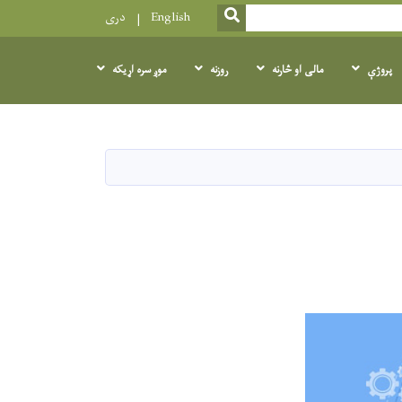
SEARCH
English
دری
پرو‌ژې
مالی او څارنه
روزنه
موږ سره اړیکه