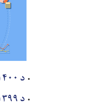
د ۱۴۰۰ ام کال د رسنیو شننه
د ۱۳۹۹ ام کال د رسنیو شننه