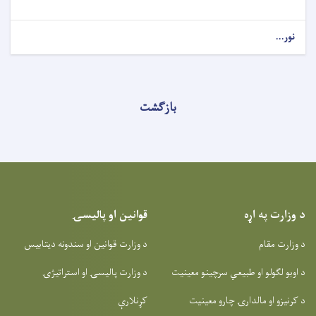
نور...
بازگشت
د وزارت په اړه
قوانین او پالیسۍ
د وزارت مقام
د وزارت قوانین او سندونه دیتابیس
د اوبو لګولو او طبیعي سرچینو معینیت
د وزارت پالیسۍ او استراتیژۍ
د کرنیزو او مالدارۍ چارو معینیت
کړنلارې