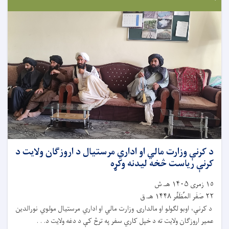
د کرنې وزارت مالي او اداري مرستیال د اروزګان ولايت د
کرنې رياست څخه ليدنه وکړه
١٥ زمری ۱۴۰۵ هـ.ش
٢٢ صَفَر المُظَفَّر ۱۴۴۸ هـ.ق
د کرنې، اوبو لګولو او مالدارۍ وزارت مالي او اداري مرستیال مولوي نورالدين
عمير اروزګان ولايت ته د خپل کاري سفر په ترڅ کې د دغه ولايت د. . .