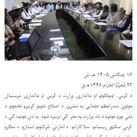
۱۷ چنګاښ ۱۴۰۵ هـ.ش
۲۲ مُحَرَّمُ الحَرام ۱۴۴۸ه‍.ق
د کرنې، اوبولګولو او مالدارۍ وزارت د کرنې او مالدارۍ مرستیال
مولوي صدراعظم عثماني په مشرۍ د اصلاح شویو کرنیزو تخمونو د
ملي بورډ غونډه د یاد وزارت په مقر کې ترسره شوه. په دې غونډه کې د
کرنې سکټور رییسانو، سلاکارانو، د امارتي شرکتونو استازو، د ملګرو