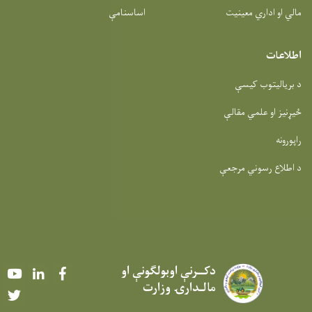
مالي او اداري معینیت
اساسنامې
اطلاعات
د بریالیتوب کیسې
ځیړنیز او علمي مقالې
راپورونه
د اطلاع رسوني مرجعې
دکــرنې اوبولګونې او
Youtube
LinkedIn
Facebook
مالـدارۍ وزارت
Twitter