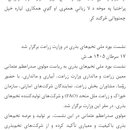
پراختیا په موخه د لا زیاتې همغږۍ او ګډې همکارۍ لپاره خپل
چمتووالی څرګند کړ.
نشست بورد ملی تخم‌های بذری در وزارت زراعت برگزار شد
۱۷ سرطان ۱۴۰۵ هـ.ش
نشست بورد ملی تخم‌های بذری به ریاست مولوی صدراعظم عثمانی
معین زراعت و مالداری وزارت زراعت، آبیاری و مالداری، با حضور
رؤسا، مشاوران بخش زراعت، نمایندگان شرکت‌های امارتی، سازمان
خوراک و زراعت ملل متحد (FAO) و شرکت‌های تولیدکننده تخم‌های
بذری، در مقر این وزارت برگزار شد.
مولوی صدراعظم عثمانی در این نشست، بر تولید و عرضه تخم‌های
بذری باکیفیت و معیاری تأکید کرده و از شرکت‌های تخم‌بذری