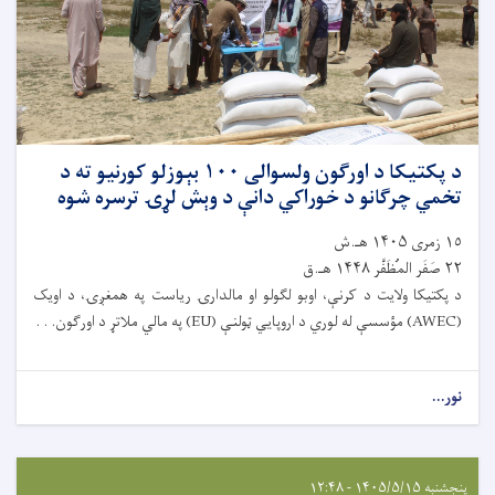
د پکتیکا د اورګون ولسوالی ۱۰۰ بېوزلو کورنیو ته د
تخمي چرګانو د خوراکي دانې د وېش لړۍ ترسره شوه
١٥ زمری ۱۴۰۵ هـ.ش
٢٢ صَفَر المُظَفَّر ۱۴۴۸ هـ.ق
د پکتیکا ولایت د کرنې، اوبو لګولو او مالدارۍ ریاست په همغږۍ، د اویک
(AWEC) مؤسسې له لوري د اروپایي ټولنې (EU) په مالي ملاتړ د اورګون. . .
نور...
پنجشنبه ۱۴۰۵/۵/۱۵ - ۱۲:۴۸