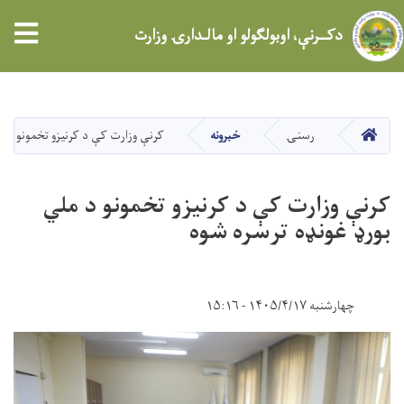
tion
دکــرنې، اوبولګولو او مالـدارۍ وزارت
اصلي
منځپانګه
دانګل
کور
رسنۍ
خبرونه
کرنې وزارت کې د کرنیزو تخمونو د م
کرنې وزارت کې د کرنیزو تخمونو د ملي
بورډ غونډه ترسره شوه
چهارشنبه ۱۴۰۵/۴/۱۷ - ۱۵:۱۶