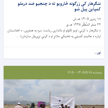
ننګرهار کی زرګونه څارویو ته د چنجیو ضد درملو
کمپاین پیل شو
١٥ زمری ۱۴۰۵ هـ.ش
٢٢ صَفَر المُظَفَّر ۱۴۴۸ هـ.ق
د ننګرهار د کرنې، اوبو لګولو او مالدارۍ ریاست سره په همغږۍ، د افغانستان
لپاره د هالینډ کمېټې په تخنیکي ملاتړ او د کرنې نړۍوال سازمان(. . .
نور...
پنجشنبه ۱۴۰۵/۵/۱۵ - ۱۲:۵۰