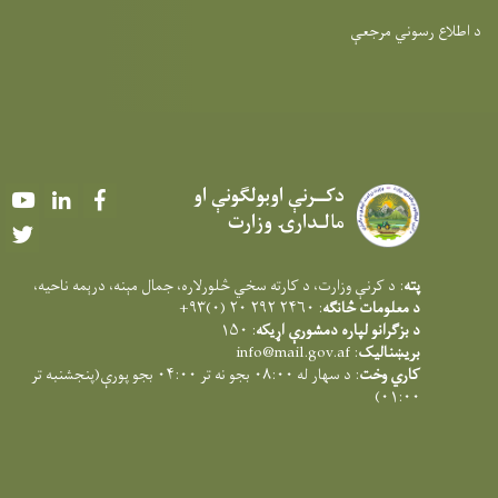
د اطلاع رسوني مرجعې
دکــرنې اوبولګونې او
Youtube
LinkedIn
Facebook
مالـدارۍ وزارت
Twitter
پته
: د کرنې وزارت، د کارته سخي څلورلاره، جمال مېنه، درېمه ناحيه،
د معلومات څانګه
: ۲۴۶۰ ۲۹۲ ۲۰ (۰)۹۳+
د بزګرانو لپاره دمشورې اړیکه
: ۱۵۰
بریښنالیک
:
info@mail.gov.af
کاري وخت
: د سهار له ۰۸:۰۰ بجو نه تر ۰۴:۰۰ بجو پورې(پنجشنبه تر
۰۱:۰۰)