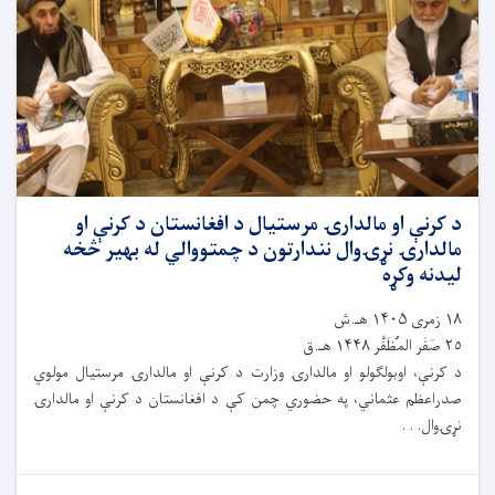
د کرنې او مالدارۍ مرستیال د افغانستان د کرنې او
مالدارۍ نړۍوال نندارتون د چمتووالي له بهیر څخه
لیدنه وکړه
١٨ زمری ۱۴۰۵ هـ.ش
٢٥ صَفَر المُظَفَّر ۱۴۴۸ هـ.ق
د کرنې، اوبولګولو او مالدارۍ وزارت د کرنې او مالدارۍ مرستیال مولوي
صدراعظم عثماني، په حضوري چمن کې د افغانستان د کرنې او مالدارۍ
نړۍوال. . .