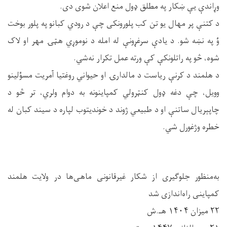
وړاندې یې ښکار په مطلق ډول منع اعلان شوی دی.
د کتنې پر مهال یو تن کب پلورونکی چې د رودي کبانو په پلور بوخت
ؤ په نښه شو. د یادې سرغړونې له امله د نوموړي هټۍ مهر او لاک
شوه، څو په راتلونکې کې ورته عمل تکرار نه‌شي.
د هلمند د کرنې ریاست د مالدارۍ او حیواني روغتیا آمریت مسؤلینو
وویل، چې دغه ډول کنټرولي کمپاینونه به دوام ولري، تر څو د
چاپېریال ساتنې او د طبیعي ژوند د خوندیتوب لپاره د سیند کبان له
خطره وژغورل شي.
به‌منظور جلوگیری از شکار غیرقانونی ماهی‌ها در ولایت هلمند
کمپاینی راه‌اندازی شد
۲۲ میزان ۱۴۰۴ هـ.ش