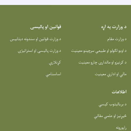
د وزارت په اړه
قوانین او پالیسۍ
د وزارت مقام
د وزارت قوانین او سندونه دیتابیس
د اوبو لګولو او طبیعي سرچینو معینیت
د وزارت پالیسۍ او استراتیژۍ
د کرنیزو او مالدارۍ چارو معینیت
کړنلارې
مالي او اداري معینیت
اساسنامې
اطلاعات
د بریالیتوب کیسې
ځیړنیز او علمي مقالې
راپورونه