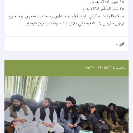
١٨ زمری ۱۴۰۵ هـ.ش
٢٥ صَفَر المُظَفَّر ۱۴۴۸ هـ.ق
د پکتیکا ولایت د کرنې، اوبو لګولو او مالدارۍ ریاست په همغږۍ او د خوړو
نړیوال سازمان (WFP) په مالي ملاتړ، د دغه ولایت په مرکز شرنه او. . .
نور...
یکشنبه ۱۴۰۵/۵/۱۸ - ۱۵:۳۰