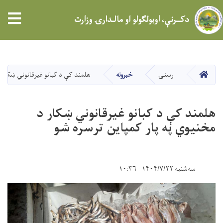
tion
دکــرنې، اوبولګولو او مالـدارۍ وزارت
اصلي
منځپانګه
دانګل
کور
رسنۍ
خبرونه
هلمند کې د کبانو غیرقانوني ښکار د
هلمند کې د کبانو غیرقانوني ښکار د
مخنیوي په پار کمپاین ترسره شو
سه‌شنبه ۱۴۰۴/۷/۲۲ - ۱۰:۳۶