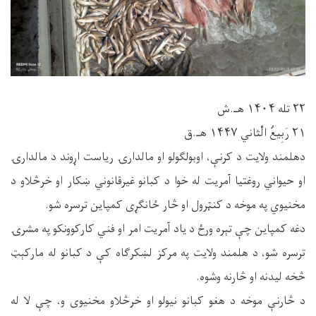
۲۲ تله ۱۴۰۴ هـ.ش
۲۱ رَبِیعُ الْثاني ۱۴۴۷ هـ.ق
دهلمند ولایت د کرنې، اوبولګولو او مالدارۍ ریاست اړوند د مالدارۍ
او حیواني روغتیا آمریت له‌ خوا د کبانو غیرقانوني ښکار او خرڅلاو د
مخنیوي په موخه د کنټرول او څار ځانګړی کمپاین ترسره شو.
دغه کمپاین چې تېره ورځ د یاد آمریت امر او فني کارکوونکو په مشرۍ
ترسره شو، د هلمند ولایت په مرکز لښکرګاه کې د کبانو له مارکېټ
څخه لیدنه او څارنه وشوه.
د څارنې موخه د هغو کبانو نیولو او خرڅلاو مخنیوی و، چې لا له