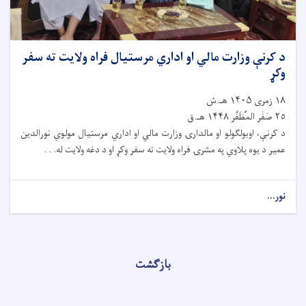
د کرنې وزارت مالي او اداري مرستیال فراه ولایت ته سفر
وکړ
١٨ زمری ۱۴۰۵ هـ.ش
٢٥ صَفَر المُظَفَّر ۱۴۴۸ هـ.ق
د کرنې، اوبولګولو او مالدارۍ وزارت مالي او اداري مرستیال مولوي نورالدین
عمیر د یوه پلاوي په مشرۍ فراه ولایت ته سفر وکړ او د دغه ولایت له. . .
نور...
بازگشت