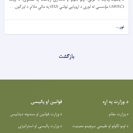
(AWEC) مؤسسې له لوري د اروپایي ټولنې (EU) په مالي ملاتړ د اورګون. . .
نور...
بازگشت
د وزارت په اړه
قوانین او پالیسۍ
د وزارت مقام
د وزارت قوانین او سندونه دیتابیس
د اوبو لګولو او طبیعي سرچینو معینیت
د وزارت پالیسۍ او استراتیژۍ