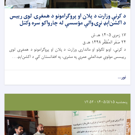
د کرنې وزارت د پلان او پروګرامونو د همغږۍ لوی رییس
د اکشن‌اېډ نړۍوالې مؤسسې له چارواکو سره وکتل
۱۷ زمری ۱۴۰۵ هـ.ش
۲۴ صَفَر المُظَفَّر ۱۴۴۸ هـ.ق
د کرنې، اوبو لګولو او مالدارۍ وزارت د پلان او پروګرامونو د همغږۍ لوی
رییسس مولوي عبدالعلي عمري په مشرۍ، په افغانستان کې د اکشن‌اېډ. . .
نور...
پنجشنبه ۱۴۰۵/۵/۱۵ - ۱۲:۵۲