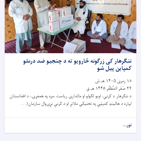
ننګرهار کی زرګونه څارویو ته د چنجیو ضد درملو
کمپاین پیل شو
١٥ زمری ۱۴۰۵ هـ.ش
٢٢ صَفَر المُظَفَّر ۱۴۴۸ هـ.ق
د ننګرهار د کرنې، اوبو لګولو او مالدارۍ ریاست سره په همغږۍ، د افغانستان
لپاره د هالینډ کمېټې په تخنیکي ملاتړ او د کرنې نړۍوال سازمان(. . .
نور...