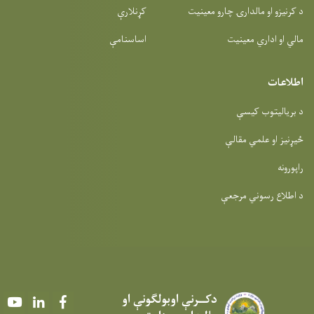
د کرنیزو او مالدارۍ چارو معینیت
کړنلارې
مالي او اداري معینیت
اساسنامې
اطلاعات
د بریالیتوب کیسې
ځیړنیز او علمي مقالې
راپورونه
د اطلاع رسوني مرجعې
دکــرنې اوبولګونې او
Youtube
LinkedIn
Facebook