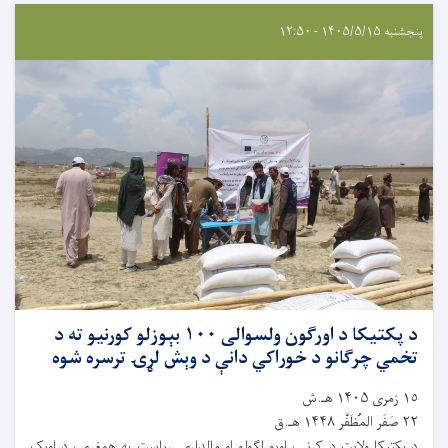
پنجشنبه ۱۴۰۵/۵/۱۵ - ۱۲:۵۰
د پکتیکا د اورګون ولسوالی ۱۰۰ بېوزلو کورنیو ته د
تخمي چرګانو د خوراکي دانې د وېش لړۍ ترسره شوه
١٥ زمری ۱۴۰۵ هـ.ش
٢٢ صَفَر المُظَفَّر ۱۴۴۸ هـ.ق
د پکتیکا ولایت د کرنې، اوبو لګولو او مالدارۍ ریاست په همغږۍ، د اویک