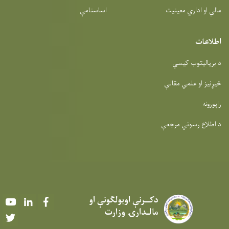
مالي او اداري معینیت
اساسنامې
اطلاعات
د بریالیتوب کیسې
ځیړنیز او علمي مقالې
راپورونه
د اطلاع رسوني مرجعې
دکــرنې اوبولګونې او
Youtube
LinkedIn
Facebook
مالـدارۍ وزارت
Twitter