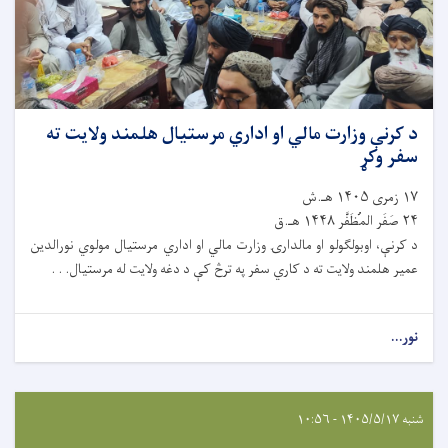
د کرنې وزارت مالي او اداري مرستیال هلمند ولایت ته
سفر وکړ
۱۷ زمری ۱۴۰۵ هـ.ش
۲۴ صَفَر المُظَفَّر ۱۴۴۸ هـ.ق
د کرنې، اوبولګولو او مالدارۍ وزارت مالي او اداري مرستیال مولوي نورالدین
عمیر هلمند ولایت ته د کاري سفر په ترڅ کې د دغه ولایت له مرستیال. . .
نور...
شنبه ۱۴۰۵/۵/۱۷ - ۱۰:۵۶