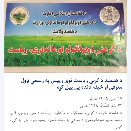
د هلمند د کرنې ریاست نوی رییس په رسمي ډول
معرفي او خپله دنده یې پیل کړه
۱۷ زمری ۱۴۰۵ هـ.ش
۲۴ صَفَر المُظَفَّر ۱۴۴۸ هـ.ق
د هلمند ولایت د کرنې، اوبولګولو او مالدارۍ ریاست د نوي رییس، قاري
محمدنسیم «عبدالرحمن» د معرفي په موخه غونډه ترسره شوه، چې په کې د
کرنې. . .