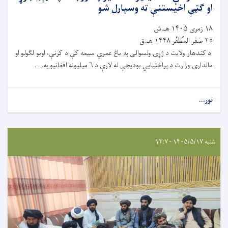
او ګټې اخیستنې ته وسپارل شو
١٨ زمری ۱۴۰۵ هـ.ش
٢٥ صَفَر المُظَفَّر ۱۴۴۸ هـ.ق
د کندهار ولایت د ژړۍ ولسوالی په باغ عمري سیمه کې د کرنې، اوبو لګولو او
مالدارۍ وزارت د پراختیايي بودیجې له لارې د ۶ میلیونه افغانیو په. . .
نور...
شنبه ۱۴۰۵/۵/۱۷ - ۱۳:۷