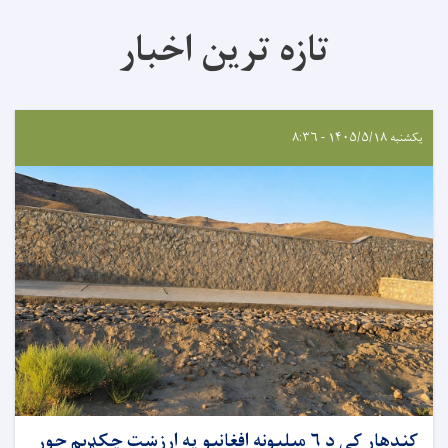
تازه ترین اخبار
یکشنبه ۱۴۰۵/۵/۱۸ - ۸:۳۶
کندهار کې د ۶ میلیونه افغانیو په ارزښت چکډېم جوړ