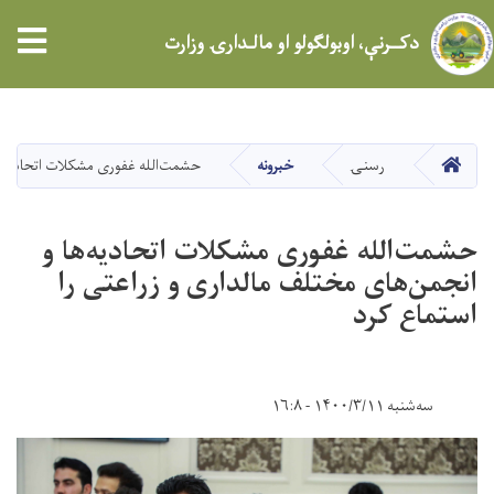
tion
دکــرنې، اوبولګولو او مالـدارۍ وزارت
اصلي
منځپانګه
دانګل
کور
رسنۍ
خبرونه
حشمت‌الله غفوری مشکلات اتحادیه‌ها
حشمت‌الله غفوری مشکلات اتحادیه‌ها و
انجمن‌های مختلف مالداری و زراعتی را
استماع کرد
سه‌شنبه ۱۴۰۰/۳/۱۱ - ۱۶:۸