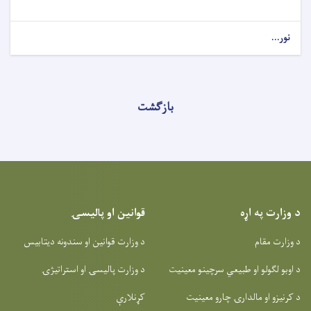
نور...
بازگشت
د وزارت په اړه
قوانین او پالیسۍ
د وزارت مقام
د وزارت قوانین او سندونه دیتابیس
د اوبو لګولو او طبیعي سرچینو معینیت
د وزارت پالیسۍ او استراتیژۍ
د کرنیزو او مالدارۍ چارو معینیت
کړنلارې