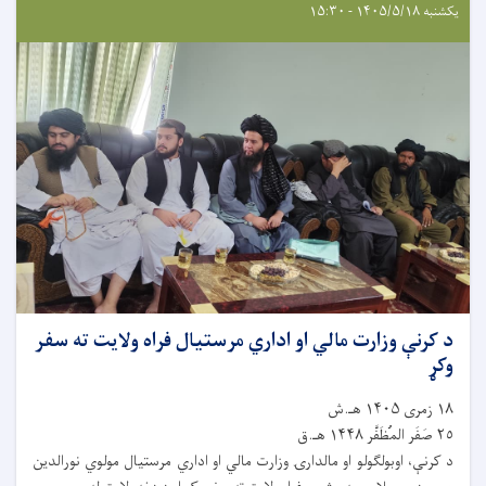
یکشنبه ۱۴۰۵/۵/۱۸ - ۱۵:۳۰
د کرنې وزارت مالي او اداري مرستیال فراه ولایت ته سفر
وکړ
١٨ زمری ۱۴۰۵ هـ.ش
٢٥ صَفَر المُظَفَّر ۱۴۴۸ هـ.ق
د کرنې، اوبولګولو او مالدارۍ وزارت مالي او اداري مرستیال مولوي نورالدین