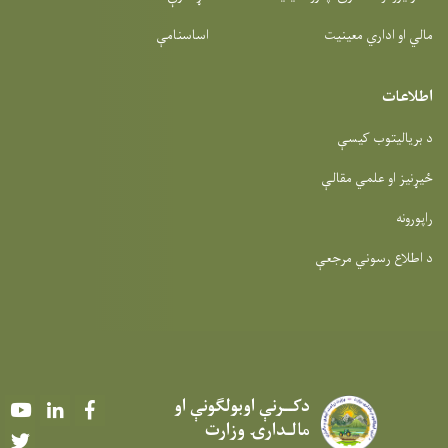
مالي او اداري معینیت
اساسنامې
اطلاعات
د بریالیتوب کیسې
ځیړنیز او علمي مقالې
راپورونه
د اطلاع رسوني مرجعې
دکــرنې اوبولګونې او
Youtube
LinkedIn
Facebook
مالـدارۍ وزارت
Twitter