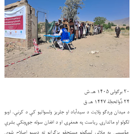
۲۰ برګولی ۱۴۰۵ هـ.ش
۲۴ ذُوالحجّة ۱۴۴۷ هـ.ق
د میدان وردګو ولایت د سیدآباد او جلریز ولسوالیو کې د کرنې، اوبو
لګولو او مالدارۍ ریاست په همغږۍ او د افغان سوله جوړونکې بشري
مؤسسې په ملاتړ، لسګونو مستحقو بزګرانو ته دسبو اصلاح شوي