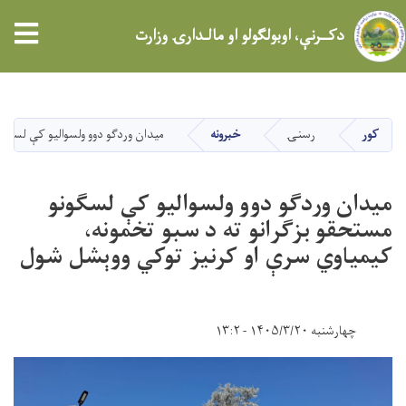
tion
دکــرنې، اوبولګولو او مالـدارۍ وزارت
اصلي
منځپانګه
دانګل
کور
رسنۍ
خبرونه
میدان وردګو دوو ولسوالیو کې لسګون
میدان وردګو دوو ولسوالیو کې لسګونو
مستحقو بزګرانو ته د سبو تخمونه،
کیمیاوي سرې او کرنیز توکي ووېشل شول
چهارشنبه ۱۴۰۵/۳/۲۰ - ۱۳:۲