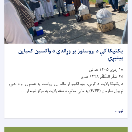
پکتیکا کې د بروسلوز پر وړاندې د واکسین کمپاین
پیلېږي
١٨ زمری ۱۴۰۵ هـ.ش
٢٥ صَفَر المُظَفَّر ۱۴۴۸ هـ.ق
د پکتیکا ولایت د کرنې، اوبو لګولو او مالدارۍ ریاست په همغږۍ او د خوړو
نړیوال سازمان (WFP) په مالي ملاتړ، د دغه ولایت په مرکز شرنه او. . .
نور...