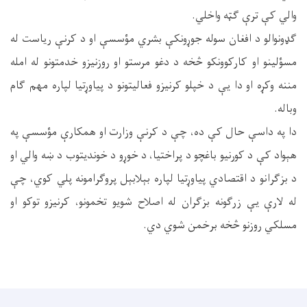
والي کې ترې ګټه واخلي.
ګډونوالو د افغان سوله جوړونکې بشري مؤسسې او د کرنې ریاست له
مسؤلینو او کارکوونکو څخه د دغو مرستو او روزنیزو خدمتونو له امله
مننه وکړه او دا یې د خپلو کرنیزو فعالیتونو د پیاوړتیا لپاره مهم ګام
وباله.
دا په داسې حال کې ده، چې د کرنې وزارت او همکارې مؤسسې په
هېواد کې د کورنیو باغچو د پراختیا، د خوړو د خوندیتوب د ښه والي او
د بزګرانو د اقتصادي پیاوړتیا لپاره بېلابېل پروګرامونه پلي کوي، چې
له لارې یې زرګونه بزګران له اصلاح شویو تخمونو، کرنیزو توکو او
مسلکي روزنو څخه برخمن شوي دي.