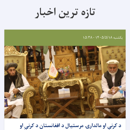
تازه ترین اخبار
یکشنبه ۱۴۰۵/۵/۱۸ - ۱۵:۳۸
د کرنې او مالدارۍ مرستیال د افغانستان د کرنې او