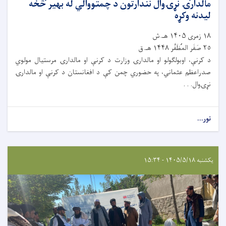
مالدارۍ نړۍوال نندارتون د چمتووالي له بهیر څخه
لیدنه وکړه
١٨ زمری ۱۴۰۵ هـ.ش
٢٥ صَفَر المُظَفَّر ۱۴۴۸ هـ.ق
د کرنې، اوبولګولو او مالدارۍ وزارت د کرنې او مالدارۍ مرستیال مولوي
صدراعظم عثماني، په حضوري چمن کې د افغانستان د کرنې او مالدارۍ
نړۍوال. . .
نور...
یکشنبه ۱۴۰۵/۵/۱۸ - ۱۵:۳۴