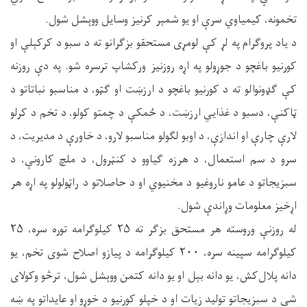
تخمونه، کیمیاوي سرې او یو شمېر کرنیز وسایل ووېشل شول.
د یاد پروګرام په لړ کې لومړی مستحقو بزګرانو ته د سبو د کرکېلې او
کورنیو باغچو د جوړولو په اړه روزنیز ورکشاپ ترسره شو. په دې روزنه
کې ګډونوالو ته د کورنیو باغچو د ارزښت او ګټو، د مناسبو نباتاتو د
ټاکنې، دسبو د غذایي ارزښت، د ځمکې د چمتو کولو، د تخم د کرلو
لارې چارې او اندازې، د اوبو لګولو مناسبو لارو، د خاورې د مدیریت، د
سرو د سم استعمال، د هرزه ګیاوو د کنټرول، د ملچ کارونې، د
سبزیجاتو د عامو ناروغیو د مخنیوي او د حاصلاتو د راټولولو په اړه هر
اړخیز معلومات وړاندې شول.
له روزنې وروسته هر مستحق بزګر ته ۲۵ کیلوګرامه توره سره، ۲۵
کیلوګرامه سپینه سره، ۲۰۰ کیلوګرامه د پیازو اصلاح شوی تخم، یو
دانه پلال‌کش، یو دانه بېل او یو دانه کتمن ووېشل شول، ترڅو وکولای
شي د سبزیجاتو تولید زیات او د خپلو کورنیو د خوړو او عایداتو په ښه