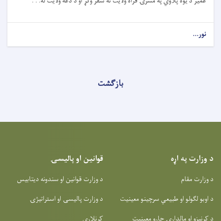
عمیر د یوه پلاوي په مشرۍ فراه ولایت ته سفر وکړ او د دغه ولایت له. . .
نور...
بازگشت
د وزارت په اړه
قوانین او پالیسۍ
د وزارت مقام
د وزارت قوانین او سندونه دیتابیس
د اوبو لګولو او طبیعي سرچینو معینیت
د وزارت پالیسۍ او استراتیژۍ
د کرنیزو او مالدارۍ چارو معینیت
کړنلارې