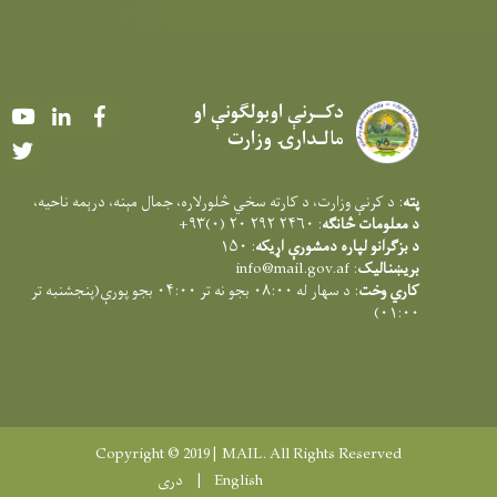
دکــرنې اوبولګونې او
Youtube
LinkedIn
Facebook
مالـدارۍ وزارت
Twitter
پته
: د کرنې وزارت، د کارته سخي څلورلاره، جمال مېنه، درېمه ناحيه،
د معلومات څانګه
: ۲۴۶۰ ۲۹۲ ۲۰ (۰)۹۳+
د بزګرانو لپاره دمشورې اړیکه
: ۱۵۰
بریښنالیک
:
info@mail.gov.af
کاري وخت
: د سهار له ۰۸:۰۰ بجو نه تر ۰۴:۰۰ بجو پورې(پنجشنبه تر
۰۱:۰۰)
Copyright © 2019 | MAIL. All Rights Reserved
English
دری