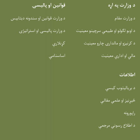
د وزارت په اړه
قوانین او پالیسۍ
د وزارت مقام
د وزارت قوانین او سندونه دیتابیس
د اوبو لګولو او طبیعي سرچینو معینیت
د وزارت پالیسۍ او استراتیژۍ
د کرنیزو او مالدارۍ چارو معینیت
کړنلارې
مالي او اداري معینیت
اساسنامې
اطلاعات
د بریالیتوب کیسې
ځیړنیز او علمي مقالې
راپورونه
د اطلاع رسوني مرجعې