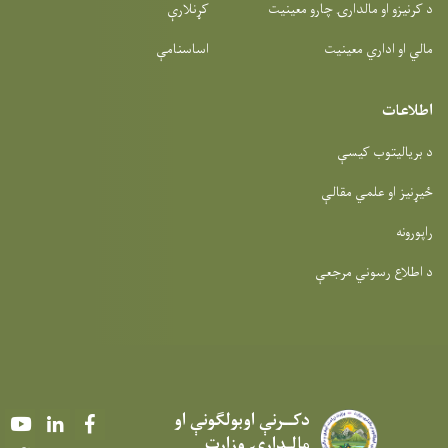
د کرنیزو او مالدارۍ چارو معینیت
کړنلارې
مالي او اداري معینیت
اساسنامې
اطلاعات
د بریالیتوب کیسې
ځیړنیز او علمي مقالې
راپورونه
د اطلاع رسوني مرجعې
دکــرنې اوبولګونې او
Youtube
LinkedIn
Facebook
مالـدارۍ وزارت