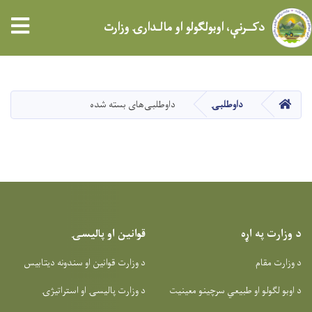
tion
دکــرنې، اوبولګولو او مالـدارۍ وزارت
اصلي
منځپانګه
دانګل
کور
داوطلبۍ
داوطلبی‌های بسته شده
د وزارت په اړه
قوانین او پالیسۍ
د وزارت مقام
د وزارت قوانین او سندونه دیتابیس
د اوبو لګولو او طبیعي سرچینو معینیت
د وزارت پالیسۍ او استراتیژۍ