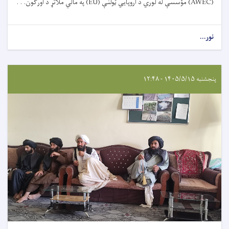
(AWEC) مؤسسې له لوري د اروپایي ټولنې (EU) په مالي ملاتړ د اورګون. . .
نور...
پنجشنبه ۱۴۰۵/۵/۱۵ - ۱۲:۴۸