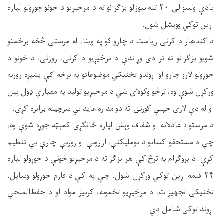
یادې ولسوالۍ ۲۰ تنه بېوزلو بزګرانو ته د مرخیړیو د خونو جوړولو لپاره
اړین توکي ووېشل شول.
د کندهار د کرنې ریاست د چارواکو په وینا، له مرستې څخه برخمنو
شویو بزګرانو ته تر دې وړاندې د مرخیړیو د کرنې، روزنې، د خونو د
جوړولو لارو چارو او اړوندو تخنیکي موضوعاتو په برخه کې بشپړه روزنه
ورکړل شوې وه، ترڅو وکولای شي د مرخیړیو تولید په معیاري ډول پیل
او له دې لارې خپلې کورنۍ ته دوامداره عایداتي سرچینه برابره کړي.
د مرستو د عادلانه او شفاف وېش لپاره ځانګړې کمېټه جوړه شوې وه،
چې د مستحقو کسانو د نوملیکنې، ارزونې او روزنې چارې یې تنظیم
کړې. د پروګرام په ترڅ کې هر بزګر ته د مرخیړیو خونې د جوړولو لپاره
۲۴ قلمه اړین توکي ورکړل شول، چې په کې د فارم جوړولو وسایل،
تخنیکي تجهیزات، د مرخیړیو تخمونه، کرنیز مواد او د حفظ‌الصحې
اړوند توکي شامل دي.