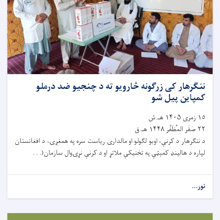
ننګرهار کی زرګونه څارویو ته د چنجیو ضد درملو
کمپاین پیل شو
١٥ زمری ۱۴۰۵ هـ.ش
٢٢ صَفَر المُظَفَّر ۱۴۴۸ هـ.ق
د ننګرهار د کرنې، اوبو لګولو او مالدارۍ ریاست سره په همغږۍ، د افغانستان
لپاره د هالینډ کمېټې په تخنیکي ملاتړ او د کرنې نړۍوال سازمان(. . .
نور...