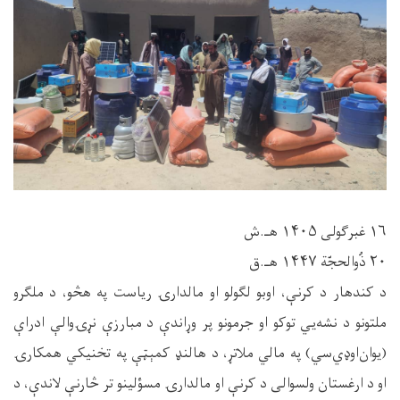
۱۶ غبرګولی ۱۴۰۵ هـ.ش
۲۰ ذُوالحجّة ۱۴۴۷ هـ.ق
د کندهار د کرنې، اوبو لګولو او مالدارۍ ریاست په هڅو، د ملګرو
ملتونو د نشه‌یي توکو او جرمونو پر وړاندې د مبارزې نړۍوالې ادراې
(یوان‌اوډي‌سي) په مالي ملاتړ، د هالنډ کمېټې په تخنیکي همکارۍ
او د ارغستان ولسوالی د کرنې او مالدارۍ مسؤلینو تر څارنې لاندې، د