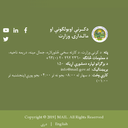
دکــرنې اوبولګونې او
Youtube
LinkedIn
Facebook
مالـدارۍ وزارت
Twitter
پته
: د کرنې وزارت، د کارته سخي څلورلاره، جمال مېنه، درېمه ناحيه،
د معلومات څانګه
: ۲۴۶۰ ۲۹۲ ۲۰ (۰)۹۳+
د بزګرانو لپاره دمشورې اړیکه
: ۱۵۰
بریښنالیک
:
info@mail.gov.af
کاري وخت
: د سهار له ۰۸:۰۰ بجو نه تر ۰۴:۰۰ بجو پورې(پنجشنبه تر
۰۱:۰۰)
Copyright © 2019 | MAIL. All Rights Reserved
English
دری