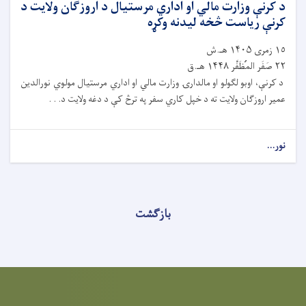
د کرنې وزارت مالي او اداري مرستیال د اروزګان ولايت د
کرنې رياست څخه ليدنه وکړه
١٥ زمری ۱۴۰۵ هـ.ش
٢٢ صَفَر المُظَفَّر ۱۴۴۸ هـ.ق
د کرنې، اوبو لګولو او مالدارۍ وزارت مالي او اداري مرستیال مولوي نورالدين
عمير اروزګان ولايت ته د خپل کاري سفر په ترڅ کې د دغه ولايت د. . .
نور...
بازگشت