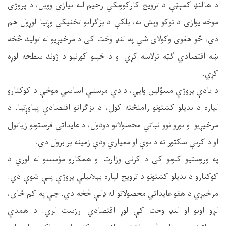
د هالنډ کمېټې د ترویج کارکوونکي رحیم‌الله نیازي وویل، د پروژې
موخه یوازې د توکو وېش نه، بلکې د بزګرانو تخنیکي وړتیا لوړول هم
دي، څو هغوی وکولای شي په لنډ وخت کې د مرخیړیو له تولید څخه
ښه اقتصادي ګټه ترلاسه کړي او د خپلو کورنیو د ژوند سطحه لوړه
کړي.
د یادې پروژې مسؤلین وایي، د دې مرستې اساسي موخې د کوکنارو
لپاره د بدیلو کښتونو رامنځته کول، د بزګرانو اقتصادي پیاوړتیا، د
مرخیړیو او نورو نوو نباتي محصولاتو دودول، د عایداتي فرصتونو زیاتول
او د کرنې سکتور ته د نوې او معیاري ودې زمینه برابرول دي.
په وروستیو کلونو کې د کرنې وزارت او همکارو مؤسسو له لوري د
کوکنارو د بدیلو کښتونو د ترویج لپاره بېلابېلې پروژې پلې شوې دي.
مرخیړي د هغو عایداتي محصولاتو له ډلې څخه دي، چې په کم ځای،
لږو اوبو او لنډ وخت کې لوړ اقتصادي ارزښت لري. د همدې