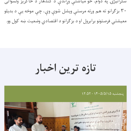
ستراتیژۍ په دوام، څو میاشتې وړاندې د کندهار د خاکرېز ولسوالی
۳۰ بزګرانو ته هم ورته مرستې وېشل شوې وې، چې موخه یې د بدیلو
معیشتي فرصتونو برابرول او د بزګرانو د اقتصادي وضعیت ښه کول وو.
تازه ترین اخبار
پنجشنبه ۱۴۰۵/۵/۱۵ - ۱۲:۵۲