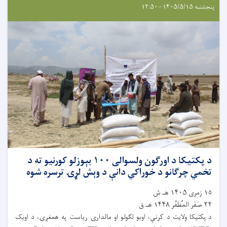
پنجشنبه ۱۴۰۵/۵/۱۵ - ۱۲:۵۰
د پکتیکا د اورګون ولسوالی ۱۰۰ بېوزلو کورنیو ته د
تخمي چرګانو د خوراکي دانې د وېش لړۍ ترسره شوه
١٥ زمری ۱۴۰۵ هـ.ش
٢٢ صَفَر المُظَفَّر ۱۴۴۸ هـ.ق
د پکتیکا ولایت د کرنې، اوبو لګولو او مالدارۍ ریاست په همغږۍ، د اویک