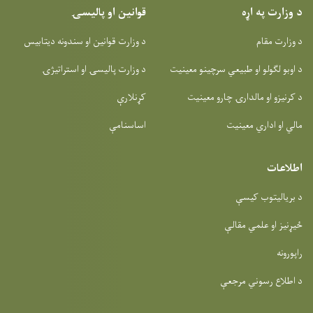
د وزارت په اړه
قوانین او پالیسۍ
د وزارت مقام
د وزارت قوانین او سندونه دیتابیس
د اوبو لګولو او طبیعي سرچینو معینیت
د وزارت پالیسۍ او استراتیژۍ
د کرنیزو او مالدارۍ چارو معینیت
کړنلارې
مالي او اداري معینیت
اساسنامې
اطلاعات
د بریالیتوب کیسې
ځیړنیز او علمي مقالې
راپورونه
د اطلاع رسوني مرجعې