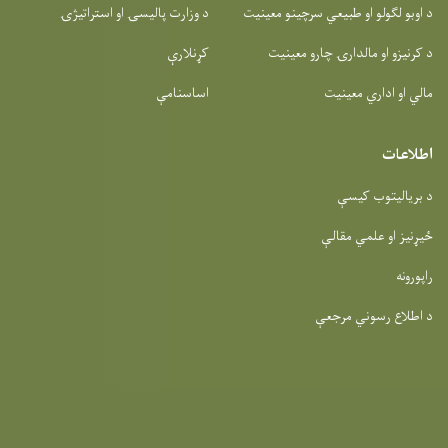
د اوبو لګولو او طبیعي سرچینو معینیت
د وزارت پالیسۍ او استراتیژۍ
د کرنیزو او مالدارۍ چارو معینیت
کړنلارې
مالي او اداري معینیت
اساسنامې
اطلاعات
د بریالیتوب کیسې
ځیړنیز او علمي مقالې
راپورونه
د اطلاع رسوني مرجعې