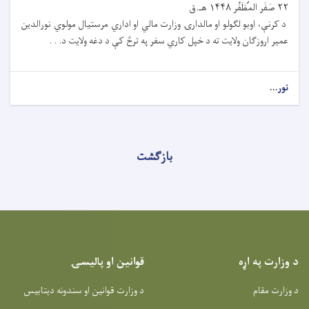
٢٢ صَفَر المُظَفَّر ۱۴۴۸ هـ.ق
د کرنې، اوبو لګولو او مالدارۍ وزارت مالي او اداري مرستیال مولوي نورالدين
عمير اروزګان ولايت ته د خپل کاري سفر په ترڅ کې د دغه ولايت د. . .
نور...
بازگشت
د وزارت په اړه
قوانین او پالیسۍ
د وزارت مقام
د وزارت قوانین او سندونه دیتابیس