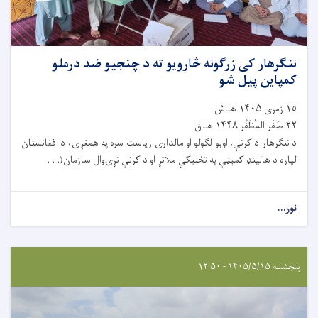
ننګرهار کی زرګونه څارویو ته د چنجیو ضد درملو
کمپاین پیل شو
١٥ زمری ۱۴۰۵ هـ.ش
٢٢ صَفَر المُظَفَّر ۱۴۴۸ هـ.ق
د ننګرهار د کرنې، اوبو لګولو او مالدارۍ ریاست سره په همغږۍ، د افغانستان
لپاره د هالینډ کمېټې په تخنیکي ملاتړ او د کرنې نړۍوال سازمان(. . .
نور...
پنجشنبه ۱۴۰۵/۵/۱۵ - ۱۲:۵۰