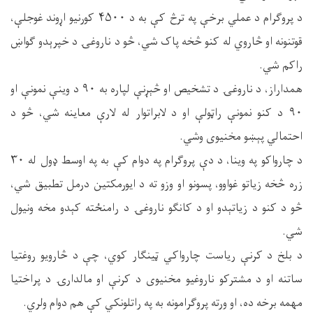
د پروګرام د عملي برخې په ترڅ کې به د ۴۵۰۰ کورنیو اړوند غوجلې،
قوتنونه او څاروي له کنو څخه پاک شي، څو د ناروغۍ د خپرېدو ګواښ
راکم شي.
همداراز، د ناروغۍ د تشخیص او څېړنې لپاره به ۹۰ د وینې نمونې او
۹۰ د کنو نمونې راټولې او د لابراتوار له لارې معاینه شي، څو د
احتمالي پېښو مخنیوی وشي.
د چارواکو په وینا، د دې پروګرام په دوام کې به په اوسط ډول له ۳۰
زره څخه زیاتو غواوو، پسونو او وزو ته د ایورمکتین درمل تطبیق شي،
څو د کنو د زیاتېدو او د کانګو ناروغۍ د رامنځته کېدو مخه ونیول
شي.
د بلخ د کرنې ریاست چارواکي ټینګار کوي، چې د څارویو روغتیا
ساتنه او د مشترکو ناروغیو مخنیوی د کرنې او مالدارۍ د پراختیا
مهمه برخه ده، او ورته پروګرامونه به په راتلونکي کې هم دوام ولري.