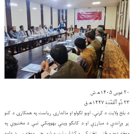
۲۰ غویی ۱۴۰۵ه‍.ش
۲۳ ذُو ٱلْقَعْدَةِ ۱۴۴۷ه‍.ق
د بلخ ولایت د کرنې، اوبو لګولو او مالدارۍ ریاست په همکارۍ د کنو
پر وړاندې د مبارزې او د کانګو وینې بهوونکې تبې د مخنیوي په
موخه دوه ورځنی تخنیکي ورکشاپ ترسره شو، چې موخه یې د عامه