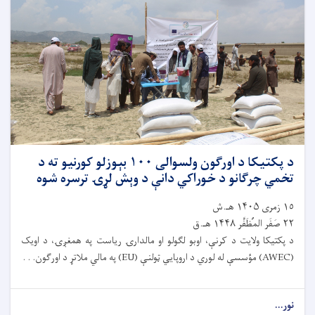
د پکتیکا د اورګون ولسوالی ۱۰۰ بېوزلو کورنیو ته د
تخمي چرګانو د خوراکي دانې د وېش لړۍ ترسره شوه
١٥ زمری ۱۴۰۵ هـ.ش
٢٢ صَفَر المُظَفَّر ۱۴۴۸ هـ.ق
د پکتیکا ولایت د کرنې، اوبو لګولو او مالدارۍ ریاست په همغږۍ، د اویک
(AWEC) مؤسسې له لوري د اروپایي ټولنې (EU) په مالي ملاتړ د اورګون. . .
نور...