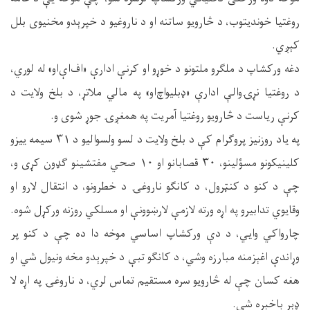
روغتیا خونديتوب، د څارویو ساتنه او د ناروغیو د خپرېدو مخنیوی بلل
کېږي.
دغه ورکشاپ د ملګرو ملتونو د خوړو او کرنې ادارې «اف‌اې‌او» له لوري،
د روغتیا نړۍوالې ادارې «ډبلیواچ‌او» په مالي ملاتړ، د بلخ ولایت د
کرنې ریاست د څارویو روغتیا آمریت په همغږۍ جوړ شوی و.
په یاد روزنیز پروګرام کې د بلخ ولایت د لسو ولسوالیو د ۳۱ سیمه ییزو
کلینیکونو مسؤلینو، ۳۰ قصابانو او ۱۰ صحي مفتشینو ګډون کړی و،
چې د کنو د کنټرول، د کانګو ناروغۍ د خطرونو، د انتقال لارو او
وقایوي تدابیرو په اړه ورته لازمې لارښوونې او مسلکي روزنه ورکړل شوه.
چارواکي وایي، د دې ورکشاپ اساسي موخه دا ده چې د کنو پر
وړاندې اغېزمنه مبارزه وشي، د کانګو تبې د خپرېدو مخه ونیول شي او
هغه کسان چې له څارویو سره مستقیم تماس لري، د ناروغۍ په اړه لا
ډېر باخبره شي.