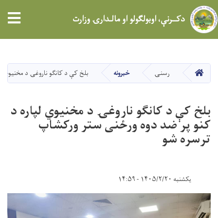
tion
دکــرنې، اوبولګولو او مالـدارۍ وزارت
اصلي
منځپانګه
دانګل
کور
رسنۍ
خبرونه
بلخ کې د کانګو ناروغۍ د مخنیوي ل
بلخ کې د کانګو ناروغۍ د مخنیوي لپاره د
کنو پر ضد دوه ورځنی ستر ورکشاپ
ترسره شو
یکشنبه ۱۴۰۵/۲/۲۰ - ۱۴:۵۹