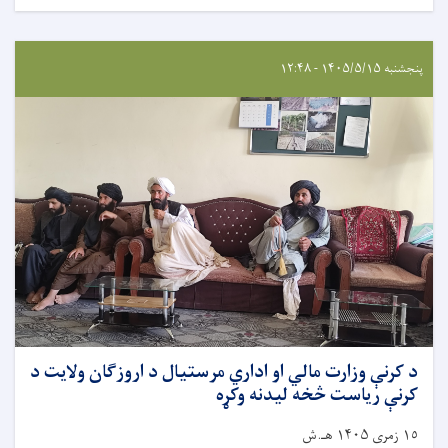
پنجشنبه ۱۴۰۵/۵/۱۵ - ۱۲:۴۸
د کرنې وزارت مالي او اداري مرستیال د اروزګان ولايت د
کرنې رياست څخه ليدنه وکړه
١٥ زمری ۱۴۰۵ هـ.ش