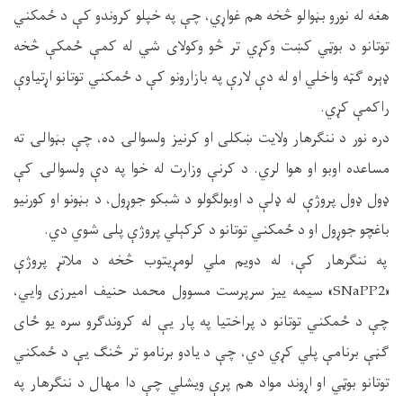
هغه له نورو بڼوالو څخه هم غواړي، چې په خپلو کروندو کې د ځمکني
توتانو د بوټي کښت وکړي تر څو وکولای شي له کمې ځمکې څخه
ډېره ګټه واخلي او له دې لارې په بازارونو کې د ځمکني توتانو اړتیاوې
راکمې کړي.
دره نور د ننګرهار ولایت ښکلی او کرنیز ولسوالۍ ده، چې بڼوالۍ ته
مساعده اوبو او هوا لري. د کرنې وزارت له خوا په دې ولسوالۍ کې
ډول ډول پروژې له ډلې د اوبولګولو د شبکو جوړول، د بڼونو او کورنیو
باغچو جوړول او د ځمکني توتانو د کرکېلي پروژې پلی شوي دي.
په ننګرهار کې، له دویم ملي لومړیتوب څخه د ملاتړ پروژې
«SNaPP2» سیمه ییز سرپرست مسوول محمد حنیف امیرزی وایي،
چې د ځمکني توتانو د پراختیا په پار یې له کروندګرو سره یو ځای
ګڼې برنامې پلي کړي دي، چې د یادو برنامو تر څنګ یې د ځمکني
توتانو بوټي او اړوند مواد هم پرې ویشلي چې دا مهال د ننګرهار په