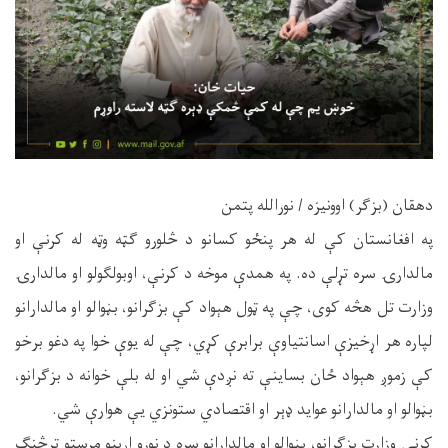
دهقان (بزګر) اوونیزه / نورالله پتمن
په افغانستان کې له هر پنځو کسانو د څلورو ګټه وټه له کرنې او
مالدارۍ سره تړلې ده. په همدې موخه د کرنې، اوبولګولو او مالدارۍ
وزارت تل هڅه کوی، چې په ټول هېواد کې بزګرانو، بڼوالو او مالدارانو
لپاره هر اړخیزې اسانتیاوې برابرې کړي، چې له یوې خوا په دغو برخو
کې زموږ هېواد ځان بساینې ته نږدې شي او له بلې خوانه د بزګرانو،
بڼوالو او مالدارانو عواید ډېر او اقتصادي ستونزي یې هوارې شي.
کرنې وزارت بزګرانو، بڼوالو او مالدارانو سره د نورو اړینو مرستو ترڅنګ