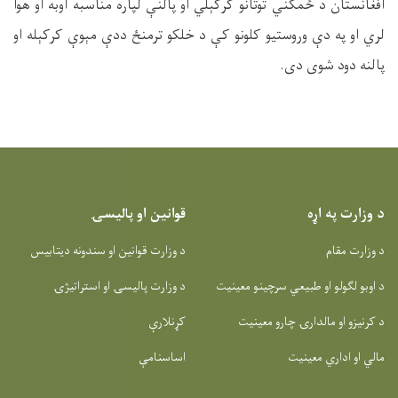
افغانستان د ځمکني توتانو کرکېلي او پالنې لپاره مناسبه اوبه او هوا
لري او په دې وروستیو کلونو کې د خلکو ترمنځ ددې مېوې کرکېله او
پالنه دود شوی دی.
د وزارت په اړه
قوانین او پالیسۍ
د وزارت مقام
د وزارت قوانین او سندونه دیتابیس
د اوبو لګولو او طبیعي سرچینو معینیت
د وزارت پالیسۍ او استراتیژۍ
د کرنیزو او مالدارۍ چارو معینیت
کړنلارې
مالي او اداري معینیت
اساسنامې