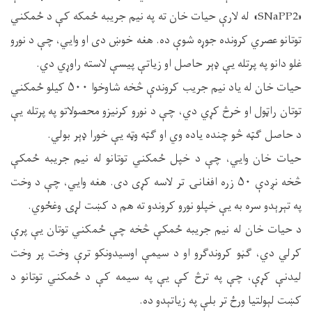
«SNaPP2» له لارې حیات خان ته په نیم جریبه ځمکه کې د ځمکني
توتانو عصري کرونده جوړه شوې ده. هغه خوښ دی او وایي، چې د نورو
غلو دانو په پرتله یې ډېر حاصل او زیاتې پیسې لاسته راوړي دي.
حیات خان له یاد نیم جریب کروندې څخه شاوخوا ۵۰۰ کیلو ځمکني
توتان راټول او خرڅ کړي دي، چې د نورو کرنیزو محصولاتو په پرتله یې
د حاصل ګټه څو چنده یاده وي او ګټه وټه یې خورا ډېر بولي.
حیات خان وایي، چې د خپل ځمکني توتانو له نیم جریبه ځمکې
څخه نږدې ۵۰ زره افغانۍ تر لاسه کړی دی. هغه وایي، چې د وخت
په تېرېدو سره به یې خپلو نورو کروندو ته هم د کښت لړۍ وغځوي.
د حیات خان له نیم جریبه ځمکې څخه چې ځمکني توتان یې پرې
کرلي دي، ګڼو کروندګرو او د سیمې اوسیدونکو ترې وخت پر وخت
لیدنې کړې، چې په ترڅ کې یې په سیمه کې د ځمکني توتانو د
کښت لېولتیا ورځ تر بلې په زیاتېدو ده.