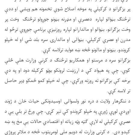
پر بزګرانو د کرکېلي په موخه اصلاح شوي تخمونه هم وېشي او ددې
ترڅنګ بڼوالو لپاره دعصري او مډرنه بڼونو جوړولو ترڅنګ وخت پر
وخت بزګرانو، بڼوالو او مالدارانو لپاره روزنیزې برنامې جوړوي ترڅو له
مدرن او عصري کرکېلي، بڼوالۍ او مالدارۍ سره بلد شي او له خپلو
کروندو، بڼونو او مالونو څخه ښه عواید ترلاسه کړي.
بزګرانو سره د مرستو او همکاریو ترڅنګ د کرنې وزارت هلې ځلې
کوي، چې په هېواد کې د ارزښت لرونکو بوټو کرکېله دود او په دې
برخه کې بزګرانو ته روزنه ورکړي، چې له خپلو کمو ځمکو ډېر حاصل
تر لاسه کړي.
د ننګرهار ولایت د دره نور ولسوالۍ اوسیدونکی حیات خان د ژوند
اوږدې لوړې ژورې په خپلو کروندو کې تېر کړی، چې ورځ تر بلې یې د
عصري کرکېلي له لارې ګټه وټه زیاته او اقتصادي حالات یې مخ په ښه
کېدو دی. د کرنې وزارت له دویم ملي لومړیتوب څخه د ملاتړ پروژې