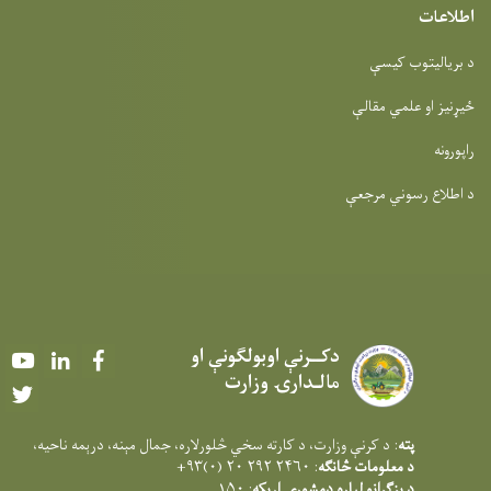
اطلاعات
د بریالیتوب کیسې
ځیړنیز او علمي مقالې
راپورونه
د اطلاع رسوني مرجعې
دکــرنې اوبولګونې او
Youtube
LinkedIn
Facebook
مالـدارۍ وزارت
Twitter
پته
: د کرنې وزارت، د کارته سخي څلورلاره، جمال مېنه، درېمه ناحيه،
د معلومات څانګه
: ۲۴۶۰ ۲۹۲ ۲۰ (۰)۹۳+
د بزګرانو لپاره دمشورې اړیکه
: ۱۵۰