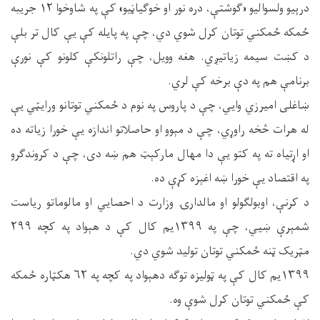
درېیو ولسوالیو «ګوشتې، دره نور او خوګیاڼیو» کې په شاوخوا ۱۲ جریبه
ځمکه ځمکني توتان کرل شوي دي، چې په پایله کې یې کال تر بلې
د کښت سیمه زیاتیږي. هغه وویل، چې راتلونکې کلونو کې نورې
برنامې هم په دې برخه کې لري.
ښاغلی امیرزي وایي، چې د پاروس په نوم د ځمکني توتانو ورایټي یې
له هرات څخه راوړي، چې د مېوو او حاصلاتو اندازه یې خورا زیاته ده
او اړتیاه ته په کتو یې دا مهال مارکېټ هم ښه دی، چې د کروندګرو
په اقتصاد یې خورا ښه اغېزه کړې ده.
د کرنې، اوبولګولو او مالدارۍ وزارت د احصایي او مالوماتو ریاست
شمېرې ښيي، چې په ۱۳۹۹یم کال کې د هېواد په کچه ۲۹۹
مټریک ټنه ځمکني توتان تولید شوي دي.
۱۳۹۹یم کال کې په ټولیزه توګه دهېواد په کچه په ۶۲ هکټاره ځمکه
کې ځمکني توتان کرل شوې وه.