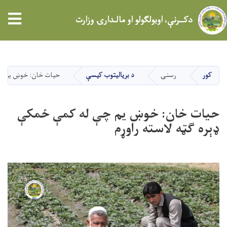
tion
دکــرنې، اوبولګولو او مالـدارۍ وزارت
اصلي
منځپانګه
دانګل
کور
رسنۍ
د بریالیتوب کیسې
حیات خان: خوښ یم چې 
حیات خان: خوښ یم چې له کمې ځمکې
ډېره ګټه لاسته راوړم