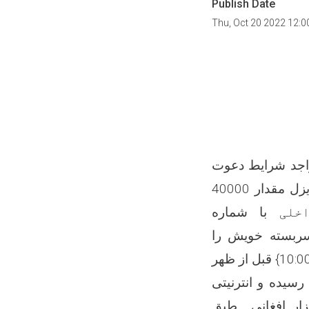
Publish Date
Thu, Oct 20 2022 12:
 واجد شرایط دعوت
خریداری دو قلم روغنیات از قبیل تیل دیزل مقدار 40000
خلی
با شماره
سربسته خویش را
10:0
} قبل از ظهر
سیده و انترنیتی
زار
افغانی طبق