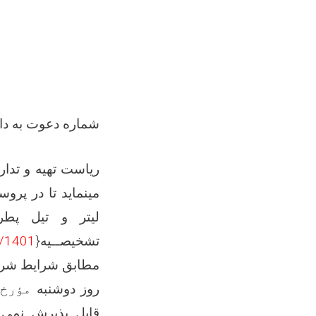
شماره دعوت به دا
ریاست تهیه و تدار
مینماید تا در پرو
لیتر و تیل پطرول مق
تشخیصــیه{
/1401
مطابق شرایط شرطن
روز
دوشنبه
مؤرخ
قابل پذیرش نمی ب