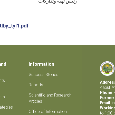
رئیس تهیه وتدارکات
lby_tyl1.pdf
and
Information
Success Stories
nts
Addres
Reports
Kabul, A
Phone
:
Scientific and Research
nts
Former'
Articles
Email
:
i
rategies
Workin
Office of Information
to 1:00 