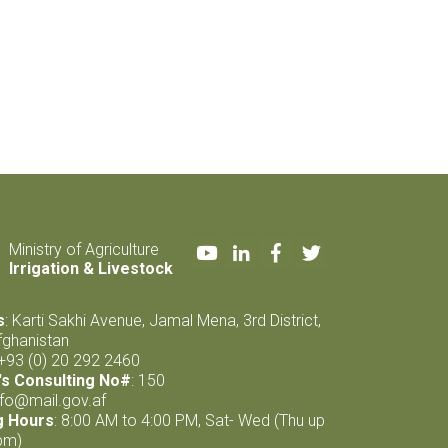
Youtube
LinkedIn
Facebook
Twitter
Ministry of Agriculture
Irrigation & Livestock
s
: Karti Sakhi Avenue, Jamal Mena, 3rd District,
fghanistan
 +93 (0) 20 292 2460
s Consulting No#
: 150
nfo@mail.gov.af
g Hours
: 8:00 AM to 4:00 PM, Sat- Wed (Thu up
pm)