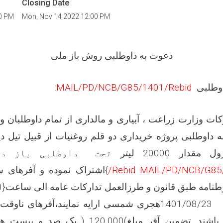
Closing Date
00 PM
Mon, Nov 14 2022 12:00 PM
دعوت به
داوطلبی
روش باز ملی
وطلبی
MAIL/PD/NCB/G85/1401/Rebid
:
کات وزارت زراعت ، آبیاری و مالداری از تمام داوطلبان
سه داوطلبی
پروژه
دار 20000 لیتر
تحت
داوطلبی
باز دا
MAIL/PD/NCB/G85
/Rebid
}اشتراک نموده
و آفرهای 
امه طبق قانون و طرزالعمل تدارکات عامه الی ساعت{
0
1401/08/23
هجری شمسی ارایه نمایند،آفرهای ناوقت ر
اشند. تضمین آفر مبلغ
(
120,000
)
یک صد و بیست ه