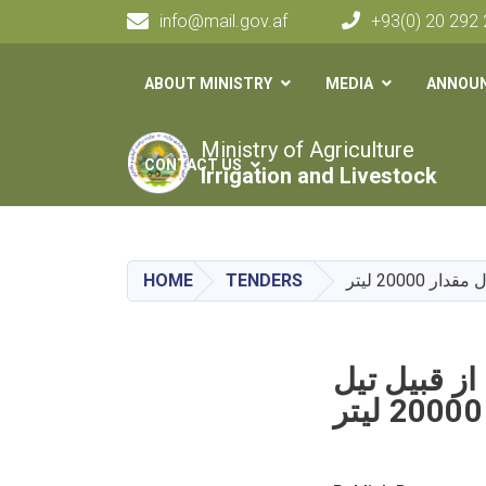
info@mail.gov.af
+93(0) 20 292
Main navigation
ABOUT MINISTRY
MEDIA
ANNOU
Ministry of Agriculture
CONTACT US
Irrigation and Livestock
HOME
TENDERS
ز قبیل تیل