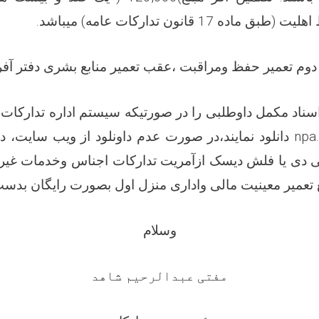
اهلیت (طبق ماده
17
قانون تدارکات عامه) میباشد
.
وم تعمیر حفظ ومراقبت ،عقب تعمیر منابع بشری دفتر آف
اسناد مکمل داوطلبی را
در صورتیکه سیستم اداره تدارکات
npa.
دانلود نمایند،در صورت عدم داونلود از ویب سایت، دا
ی دی یا فلش دیسک ازآمریت تدارکات اجناس وخدمات غی
ع تعمیر معینیت مالی واداری منزل اول بصورت رایگان بدست
وسلام
مفتی عبدالرحیم شاهد