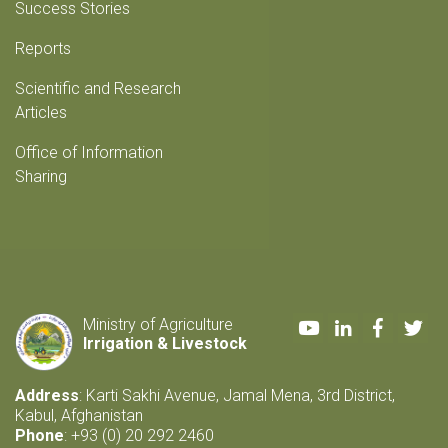
Success Stories
Reports
Scientific and Research
Articles
Office of Information
Sharing
Youtube
LinkedIn
Faceboo
Twi
Ministry of Agriculture
Irrigation & Livestock
Address
: Karti Sakhi Avenue, Jamal Mena, 3rd District,
Kabul, Afghanistan
Phone
: +93 (0) 20 292 2460