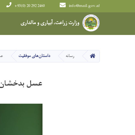
+93(0) 20 292 2460
info@mail.gov.af
Main navigation
وزارت زراعت، آبیاری و مالداری
HOME
رسانه
داستان‌های موفقیت
عس
عسل بدخشان 