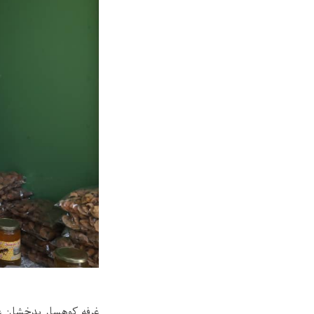
غرفه کوهسار بدخشان عس